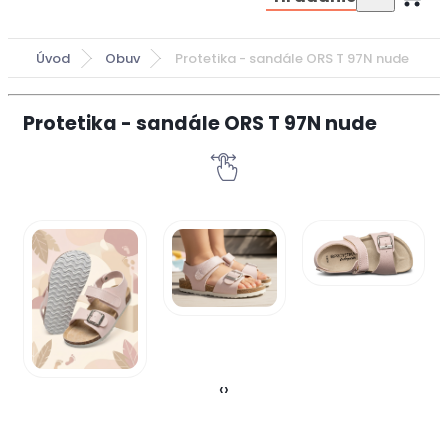
Úvod
Obuv
Protetika - sandále ORS T 97N nude
Protetika - sandále ORS T 97N nude
‹
›