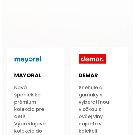
MAYORAL
DEMAR
Nová
Snehule a
španielska
gumáky s
prémium
vyberatľnou
kolekcia pre
vložkou z
deti!
ovčej vlny
Výpredajové
nájdete v
kolekcie do
kolekcii