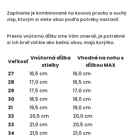
Zapínanie je kombinované na kovovú pracku a suchý
zisp, ktorým si viete obuv podľa potreby nastaviť.
Presnú vnútornú dĺžku sme Vám zmerali, je potrebné
si ich brať väčšie ako bežnú obuv, majú korýtko.
Vnútorná dĺžka
Vhodné na nohu s
Veľkosť
stielky
dĺžkou MAX
27
16,5 cm
16,0 cm
28
17,0 cm
16,5 cm
29
17,5 cm
17,0 cm
30
18,5 cm
18,0 cm
31
19,5 cm
19,0 cm
32
20,5 cm
20,0 cm
33
21,0 cm
20,5 cm
34
21,5 cm
21,0 cm