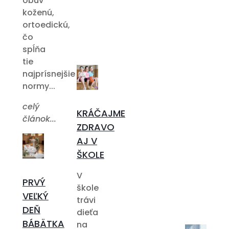
obuv
koženú,
ortoedickú,
čo
spĺňa
tie
najprísnejšie
normy...
celý
KRÁČAJME
článok...
ZDRAVO
AJ V
ŠKOLE
V
PRVÝ
škole
VEĽKÝ
trávi
DEŇ
dieťa
BÁBÄTKA
na