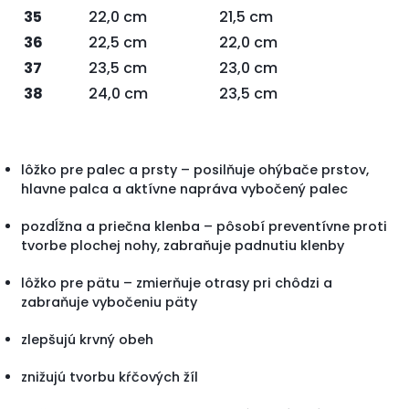
35
22,0 cm
21,5 cm
36
22,5 cm
22,0 cm
37
23,5 cm
23,0 cm
38
24,0 cm
23,5 cm
lôžko pre palec a prsty – posilňuje ohýbače prstov,
hlavne palca a aktívne napráva vybočený palec
pozdĺžna a priečna klenba – pôsobí preventívne proti
tvorbe plochej nohy, zabraňuje padnutiu klenby
lôžko pre pätu – zmierňuje otrasy pri chôdzi a
zabraňuje vybočeniu päty
zlepšujú krvný obeh
znižujú tvorbu kŕčových žíl