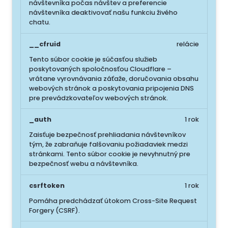
návštevníka počas návštev a preferencie
návštevníka deaktivovať našu funkciu živého
chatu.
__cfruid
relácie
Tento súbor cookie je súčasťou služieb
poskytovaných spoločnosťou Cloudflare –
vrátane vyrovnávania záťaže, doručovania obsahu
webových stránok a poskytovania pripojenia DNS
pre prevádzkovateľov webových stránok.
_auth
1 rok
Zaisťuje bezpečnosť prehliadania návštevníkov
tým, že zabraňuje falšovaniu požiadaviek medzi
stránkami. Tento súbor cookie je nevyhnutný pre
bezpečnosť webu a návštevníka.
csrftoken
1 rok
Pomáha predchádzať útokom Cross-Site Request
Forgery (CSRF).