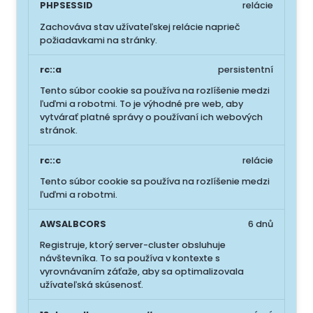
PHPSESSID
relácie
Zachováva stav užívateľskej relácie naprieč
požiadavkami na stránky.
rc::a
persistentní
Tento súbor cookie sa používa na rozlíšenie medzi
ľuďmi a robotmi. To je výhodné pre web, aby
vytvárať platné správy o používaní ich webových
stránok.
rc::c
relácie
Tento súbor cookie sa používa na rozlíšenie medzi
ľuďmi a robotmi.
AWSALBCORS
6 dnů
Registruje, ktorý server-cluster obsluhuje
návštevníka. To sa používa v kontexte s
vyrovnávaním záťaže, aby sa optimalizovala
užívateľská skúsenosť.