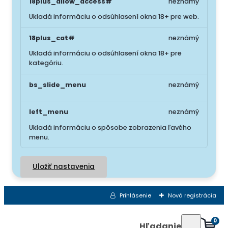
18plus_allow_access#
neznámý
Ukladá informáciu o odsúhlasení okna 18+ pre web.
18plus_cat#
neznámý
Ukladá informáciu o odsúhlasení okna 18+ pre
kategóriu.
bs_slide_menu
neznámý
left_menu
neznámý
Ukladá informáciu o spôsobe zobrazenia ľavého
menu.
Uložiť nastavenia
Prihlásenie
Nová registrácia
0
Hľadanie