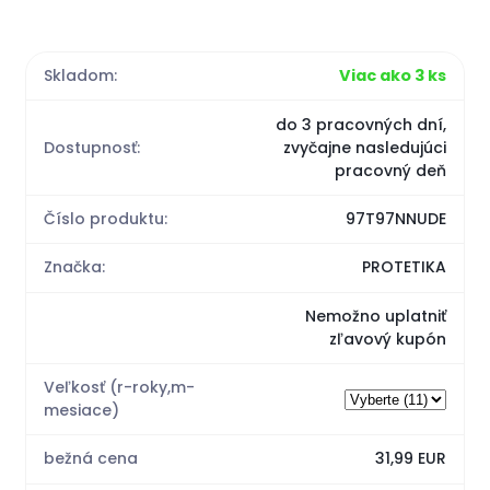
Skladom:
Viac ako 3 ks
do 3 pracovných dní,
Dostupnosť:
zvyčajne nasledujúci
pracovný deň
Číslo produktu:
97T97NNUDE
Značka:
PROTETIKA
Nemožno uplatniť
zľavový kupón
Veľkosť (r-roky,m-
mesiace)
bežná cena
31,99 EUR