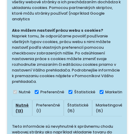
všetky webové stránky a ich prechádzaním dochádza k
ukladaniu cookies. Pomocou partnerských skriptov,
ktoré môžu stránky používať (napríklad Google
analytics
Ako môžem nastaviť prácu webu s cookies?
Napriek tomu, že odporúčame povoliť používanie
všetkých typov cookies, prácu webu s nimi môžete
nastaviť podľa vlastných preferencií pomocou
checkboxov zobrazených nižšie. Po odsúhlasení
nastavenia práce s cookies môžete zmeniť svoje
rozhodnutie zmazaním či editáciou cookies priamo v
nastavení Vášho prehliadača. Podrobnejšie informácie
k premazaniu cookies nájdete v Pomocníkovi Vášho
prehliadača.
Nutné
Preferenčné
Štatistické
Marketingové
Nutné
Preferenčné
Štatistické
Marketingové
N
(13)
(1)
(15)
(15)
(
Tieto informácie sú nevyhnutné k správnemu chodu
webovej stránky ako napríklad vkladanie tovaru do