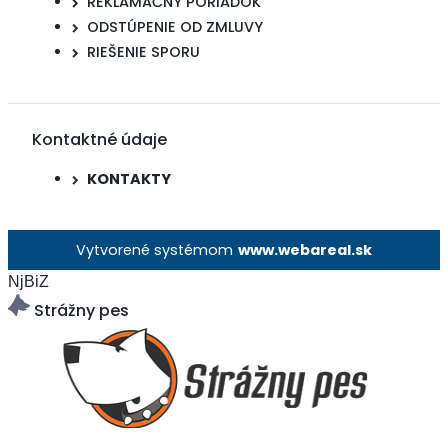
REKLAMAČNÝ PORIADOK
ODSTÚPENIE OD ZMLUVY
RIEŠENIE SPORU
Kontaktné údaje
KONTAKTY
Vytvorené systémom
www.webareal.sk
NjBiZ
Strážny pes