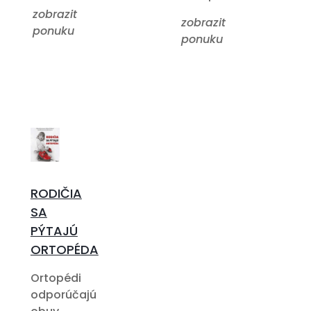
zobrazit
zobrazit
ponuku
ponuku
RODIČIA
SA
PÝTAJÚ
ORTOPÉDA
Ortopédi
odporúčajú