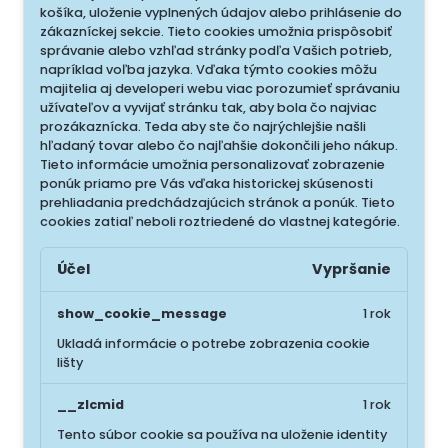
košíka, uloženie vyplnených údajov alebo prihlásenie do
zákazníckej sekcie.
Tieto cookies umožnia prispôsobiť
správanie alebo vzhľad stránky podľa Vašich potrieb,
napríklad voľba jazyka.
Vďaka týmto cookies môžu
majitelia aj developeri webu viac porozumieť správaniu
užívateľov a vyvijať stránku tak, aby bola čo najviac
prozákaznícka. Teda aby ste čo najrýchlejšie našli
hľadaný tovar alebo čo najľahšie dokončili jeho nákup.
Tieto informácie umožnia personalizovať zobrazenie
ponúk priamo pre Vás vďaka historickej skúsenosti
prehliadania predchádzajúcich stránok a ponúk.
Tieto
cookies zatiaľ neboli roztriedené do vlastnej kategórie.
Účel
Vypršanie
show_cookie_message
1 rok
Ukladá informácie o potrebe zobrazenia cookie
lišty
__zlcmid
1 rok
Tento súbor cookie sa používa na uloženie identity