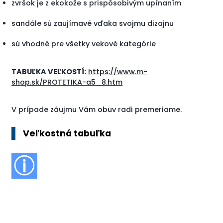
zvršok je z ekokože s prispôsobivým upínaním
sandále sú zaujímavé vďaka svojmu dizajnu
sú vhodné pre všetky vekové kategórie
TABUĽKA VEĽKOSTÍ:
https://www.m-
shop.sk/PROTETIKA-a5_8.htm
V prípade záujmu Vám obuv radi premeriame.
Veľkostná tabuľka