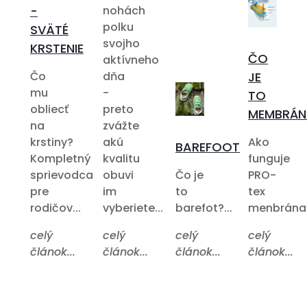
-
nohách
polku
SVÄTÉ
svojho
KRSTENIE
ČO
aktívneho
Čo
dňa
JE
mu
-
TO
obliecť
preto
MEMBRÁN
na
zvážte
krstiny?
akú
Ako
BAREFOOT
Kompletný
kvalitu
funguje
sprievodca
obuvi
Čo je
PRO-
pre
im
to
tex
rodičov...
vyberiete...
barefot?...
menbrána?.
celý
celý
celý
celý
článok...
článok...
článok...
článok...