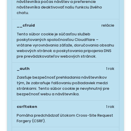
návštevníka počas návštev a preferencie
návštevníka deaktivovať našu funkciu živého
chatu.
__cfruid
relácie
Tento súbor cookie je súčasťou služieb
poskytovaných spoločnosťou Cloudflare –
vrátane vyrovnávania záťaže, doručovania obsahu
webových stránok a poskytovania pripojenia DNS
pre prevádzkovateľov webových stránok.
_auth
1 rok
Zaisťuje bezpečnosť prehliadania návštevníkov
tým, že zabraňuje falšovaniu požiadaviek medzi
stránkami. Tento súbor cookie je nevyhnutný pre
bezpečnosť webu a návštevníka.
csrftoken
1 rok
Pomáha predchádzať útokom Cross-Site Request
Forgery (CSRF).