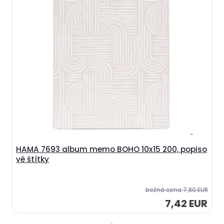
HAMA 7693 album memo BOHO 10x15 200, popiso
vé štítky
bežná cena
7,80 EUR
7,42 EUR