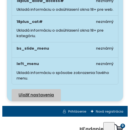
18plus_allow_access#
neznámý
Ukladá informáciu o odsúhlasení okna 18+ pre web.
18plus_cat#
neznámý
Ukladá informáciu o odsúhlasení okna 18+ pre
kategóriu.
bs_slide_menu
neznámý
left_menu
neznámý
Ukladá informáciu o spôsobe zobrazenia ľavého
menu.
Uložiť nastavenia
Prihlásenie
Nová registrácia
0
Hľadanie