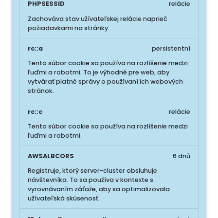
PHPSESSID
relácie
Zachováva stav užívateľskej relácie naprieč
požiadavkami na stránky.
rc::a
persistentní
Tento súbor cookie sa používa na rozlíšenie medzi
ľuďmi a robotmi. To je výhodné pre web, aby
vytvárať platné správy o používaní ich webových
stránok.
rc::c
relácie
Tento súbor cookie sa používa na rozlíšenie medzi
ľuďmi a robotmi.
AWSALBCORS
6 dnů
Registruje, ktorý server-cluster obsluhuje
návštevníka. To sa používa v kontexte s
vyrovnávaním záťaže, aby sa optimalizovala
užívateľská skúsenosť.