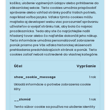
košíka, uloženie vyplnených údajov alebo prihlásenie do
zákazníckej sekcie.
Tieto cookies umožnia prispôsobiť
správanie alebo vzhľad stránky podľa Vašich potrieb,
napríklad voľba jazyka.
Vďaka týmto cookies môžu
majitelia aj developeri webu viac porozumieť správaniu
užívateľov a vyvijať stránku tak, aby bola čo najviac
prozákaznícka. Teda aby ste čo najrýchlejšie našli
hľadaný tovar alebo čo najľahšie dokončili jeho nákup.
Tieto informácie umožnia personalizovať zobrazenie
ponúk priamo pre Vás vďaka historickej skúsenosti
prehliadania predchádzajúcich stránok a ponúk.
Tieto
cookies zatiaľ neboli roztriedené do vlastnej kategórie.
Účel
Vypršanie
show_cookie_message
1 rok
Ukladá informácie o potrebe zobrazenia cookie
lišty
__zlcmid
1 rok
Tento súbor cookie sa používa na uloženie identity