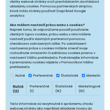
všetky webové stránky a ich prechádzaním dochádza k
ukladaniu cookies. Pomocou partnerských skriptov,
ktoré môžu stránky používať (napríklad Google
analytics
Ako môžem nastaviť prácu webu s cookies?
Napriek tomu, že odporúčame povoliť používanie
všetkých typov cookies, prácu webu s nimi môžete
nastaviť podľa vlastných preferencií pomocou
checkboxov zobrazených nižšie. Po odsúhlasení
nastavenia práce s cookies môžete zmeniť svoje
rozhodnutie zmazaním či editáciou cookies priamo v
nastavení Vášho prehliadača. Podrobnejšie informácie
k premazaniu cookies nájdete v Pomocníkovi Vášho
prehliadača.
Nutné
Preferenčné
Štatistické
Marketingové
Nutné
Preferenčné
Štatistické
Marketingové
N
(13)
(1)
(15)
(15)
(
Tieto informácie sú nevyhnutné k správnemu chodu
webovej stránky ako napríklad vkladanie tovaru do