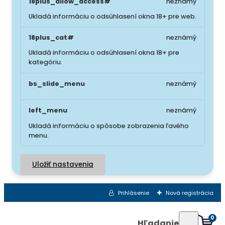
18plus_allow_access#
neznámý
Ukladá informáciu o odsúhlasení okna 18+ pre web.
18plus_cat#
neznámý
Ukladá informáciu o odsúhlasení okna 18+ pre
kategóriu.
bs_slide_menu
neznámý
left_menu
neznámý
Ukladá informáciu o spôsobe zobrazenia ľavého
menu.
Uložiť nastavenia
Prihlásenie
Nová registrácia
0
Hľadanie