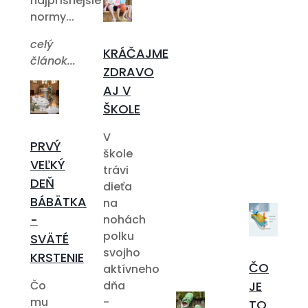
najprísnejšie
normy...
celý
KRÁČAJME
článok...
ZDRAVO
AJ V
ŠKOLE
V
PRVÝ
škole
VEĽKÝ
trávi
DEŇ
dieťa
BÁBÄTKA
na
-
nohách
polku
SVÄTÉ
svojho
KRSTENIE
ČO
aktívneho
Čo
dňa
JE
mu
-
TO