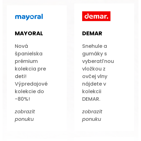
MAYORAL
DEMAR
Nová
Snehule a
španielska
gumáky s
prémium
vyberatľnou
kolekcia pre
vložkou z
deti!
ovčej vlny
Výpredajové
nájdete v
kolekcie do
kolekcii
-80%!
DEMAR.
zobrazit
zobrazit
ponuku
ponuku