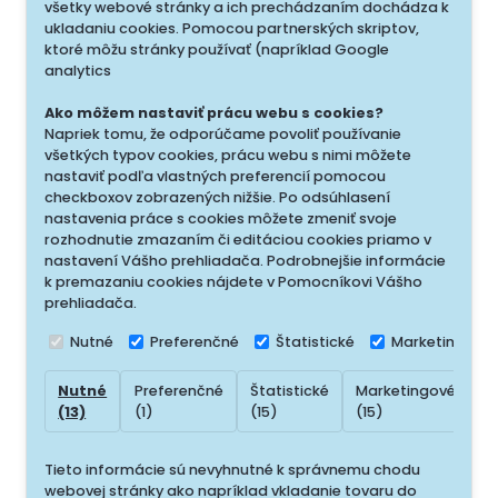
všetky webové stránky a ich prechádzaním dochádza k
ukladaniu cookies. Pomocou partnerských skriptov,
ktoré môžu stránky používať (napríklad Google
analytics
Ako môžem nastaviť prácu webu s cookies?
Napriek tomu, že odporúčame povoliť používanie
všetkých typov cookies, prácu webu s nimi môžete
nastaviť podľa vlastných preferencií pomocou
checkboxov zobrazených nižšie. Po odsúhlasení
nastavenia práce s cookies môžete zmeniť svoje
rozhodnutie zmazaním či editáciou cookies priamo v
nastavení Vášho prehliadača. Podrobnejšie informácie
k premazaniu cookies nájdete v Pomocníkovi Vášho
prehliadača.
Nutné
Preferenčné
Štatistické
Marketingové
Nutné
Preferenčné
Štatistické
Marketingové
N
(13)
(1)
(15)
(15)
(
Tieto informácie sú nevyhnutné k správnemu chodu
webovej stránky ako napríklad vkladanie tovaru do