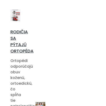
RODIČIA
SA
PÝTAJÚ
ORTOPÉDA
Ortopédi
odporúčajú
obuv
koženú,
ortoedickú,
čo
spĺňa
tie