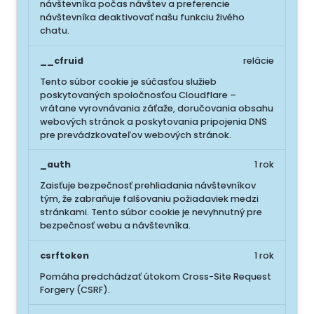
návštevníka počas návštev a preferencie
návštevníka deaktivovať našu funkciu živého
chatu.
__cfruid
relácie
Tento súbor cookie je súčasťou služieb
poskytovaných spoločnosťou Cloudflare –
vrátane vyrovnávania záťaže, doručovania obsahu
webových stránok a poskytovania pripojenia DNS
pre prevádzkovateľov webových stránok.
_auth
1 rok
Zaisťuje bezpečnosť prehliadania návštevníkov
tým, že zabraňuje falšovaniu požiadaviek medzi
stránkami. Tento súbor cookie je nevyhnutný pre
bezpečnosť webu a návštevníka.
csrftoken
1 rok
Pomáha predchádzať útokom Cross-Site Request
Forgery (CSRF).