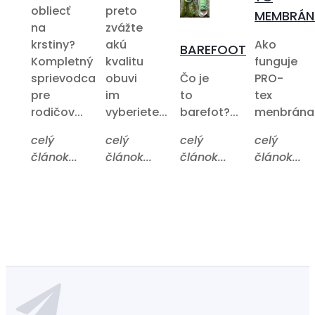
obliecť
preto
MEMBRÁN
na
zvážte
krstiny?
akú
Ako
BAREFOOT
Kompletný
kvalitu
funguje
sprievodca
obuvi
Čo je
PRO-
pre
im
to
tex
rodičov...
vyberiete...
barefot?...
menbrána?.
celý
celý
celý
celý
článok...
článok...
článok...
článok...