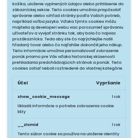
košíka, uloženie vyplnených údajov alebo prihlásenie do
zákazníckej sekcie.
Tieto cookies umožnia prispôsobiť
správanie alebo vzhľad stránky podľa Vašich potrieb,
napríklad voľba jazyka.
Vďaka týmto cookies môžu
majitelia aj developeri webu viac porozumieť správaniu
užívateľov a vyvijať stránku tak, aby bola čo najviac
prozákaznícka. Teda aby ste čo najrýchlejšie našli
hľadaný tovar alebo čo najľahšie dokončili jeho nákup.
Tieto informácie umožnia personalizovať zobrazenie
ponúk priamo pre Vás vďaka historickej skúsenosti
prehliadania predchádzajúcich stránok a ponúk.
Tieto
cookies zatiaľ neboli roztriedené do vlastnej kategórie.
Účel
Vypršanie
show_cookie_message
1 rok
Ukladá informácie o potrebe zobrazenia cookie
lišty
__zlcmid
1 rok
Tento súbor cookie sa používa na uloženie identity