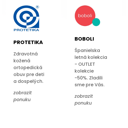
BOBOLI
PROTETIKA
Španielska
Zdravotná
letná kolekcia
kožená
- OUTLET
ortopedická
kolekcie
obuv pre deti
-50%. Zladili
a dospelých.
sme pre Vás.
zobrazit
zobrazit
ponuku
ponuku