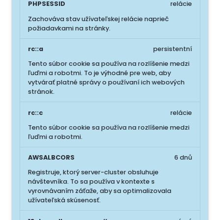
PHPSESSID
relácie
Zachováva stav užívateľskej relácie naprieč
požiadavkami na stránky.
rc::a
persistentní
Tento súbor cookie sa používa na rozlíšenie medzi
ľuďmi a robotmi. To je výhodné pre web, aby
vytvárať platné správy o používaní ich webových
stránok.
rc::c
relácie
Tento súbor cookie sa používa na rozlíšenie medzi
ľuďmi a robotmi.
AWSALBCORS
6 dnů
Registruje, ktorý server-cluster obsluhuje
návštevníka. To sa používa v kontexte s
vyrovnávaním záťaže, aby sa optimalizovala
užívateľská skúsenosť.