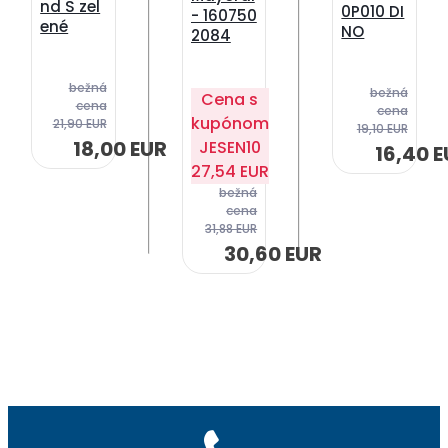
nd S zel
0P010 DI
- 160750
ené
NO
2084
bežná
bežná
Cena s
cena
cena
kupónom
21,90 EUR
19,10 EUR
18,00 EUR
JESEN10
16,40 
27,54 EUR
bežná
cena
31,88 EUR
30,60 EUR