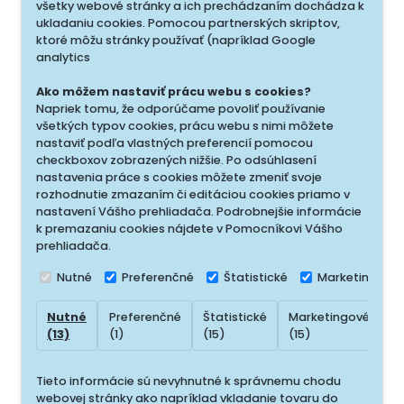
všetky webové stránky a ich prechádzaním dochádza k
ukladaniu cookies. Pomocou partnerských skriptov,
ktoré môžu stránky používať (napríklad Google
analytics
Ako môžem nastaviť prácu webu s cookies?
Napriek tomu, že odporúčame povoliť používanie
všetkých typov cookies, prácu webu s nimi môžete
nastaviť podľa vlastných preferencií pomocou
checkboxov zobrazených nižšie. Po odsúhlasení
nastavenia práce s cookies môžete zmeniť svoje
rozhodnutie zmazaním či editáciou cookies priamo v
nastavení Vášho prehliadača. Podrobnejšie informácie
k premazaniu cookies nájdete v Pomocníkovi Vášho
prehliadača.
Nutné
Preferenčné
Štatistické
Marketingové
Nutné
Preferenčné
Štatistické
Marketingové
N
(13)
(1)
(15)
(15)
(
Tieto informácie sú nevyhnutné k správnemu chodu
webovej stránky ako napríklad vkladanie tovaru do