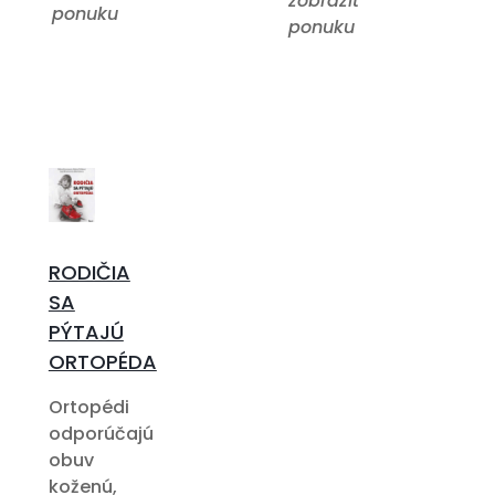
zobrazit
ponuku
ponuku
RODIČIA
SA
PÝTAJÚ
ORTOPÉDA
Ortopédi
odporúčajú
obuv
koženú,