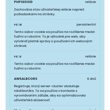
PHPSESSID
relácie
Zachováva stav užívateľskej relácie naprieč
požiadavkami na stránky.
rc::a
persistentní
Tento súbor cookie sa používa na rozlíšenie medzi
ľuďmi a robotmi. To je výhodné pre web, aby
vytvárať platné správy o používaní ich webových
stránok.
rc::c
relácie
Tento súbor cookie sa používa na rozlíšenie medzi
ľuďmi a robotmi.
AWSALBCORS
6 dnů
Registruje, ktorý server-cluster obsluhuje
návštevníka. To sa používa v kontexte s
vyrovnávaním záťaže, aby sa optimalizovala
užívateľská skúsenosť.