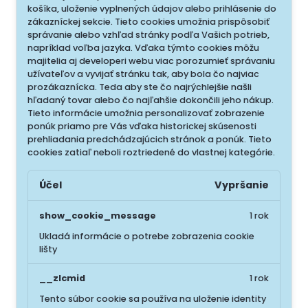
košíka, uloženie vyplnených údajov alebo prihlásenie do
zákazníckej sekcie.
Tieto cookies umožnia prispôsobiť
správanie alebo vzhľad stránky podľa Vašich potrieb,
napríklad voľba jazyka.
Vďaka týmto cookies môžu
majitelia aj developeri webu viac porozumieť správaniu
užívateľov a vyvijať stránku tak, aby bola čo najviac
prozákaznícka. Teda aby ste čo najrýchlejšie našli
hľadaný tovar alebo čo najľahšie dokončili jeho nákup.
Tieto informácie umožnia personalizovať zobrazenie
ponúk priamo pre Vás vďaka historickej skúsenosti
prehliadania predchádzajúcich stránok a ponúk.
Tieto
cookies zatiaľ neboli roztriedené do vlastnej kategórie.
Účel
Vypršanie
show_cookie_message
1 rok
Ukladá informácie o potrebe zobrazenia cookie
lišty
__zlcmid
1 rok
Tento súbor cookie sa používa na uloženie identity