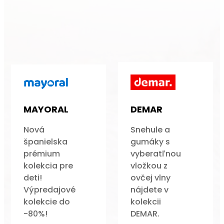
MAYORAL
DEMAR
Nová
Snehule a
španielska
gumáky s
prémium
vyberatľnou
kolekcia pre
vložkou z
deti!
ovčej vlny
Výpredajové
nájdete v
kolekcie do
kolekcii
-80%!
DEMAR.