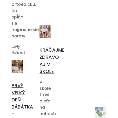
ortoedickú,
čo
spĺňa
tie
najprísnejšie
normy...
celý
KRÁČAJME
článok...
ZDRAVO
AJ V
ŠKOLE
V
PRVÝ
škole
VEĽKÝ
trávi
DEŇ
dieťa
BÁBÄTKA
na
-
nohách