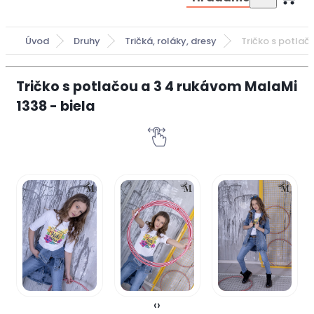
Úvod
Druhy
Tričká, roláky, dresy
Tričko s potlač
Tričko s potlačou a 3 4 rukávom MalaMi
1338 - biela
‹
›