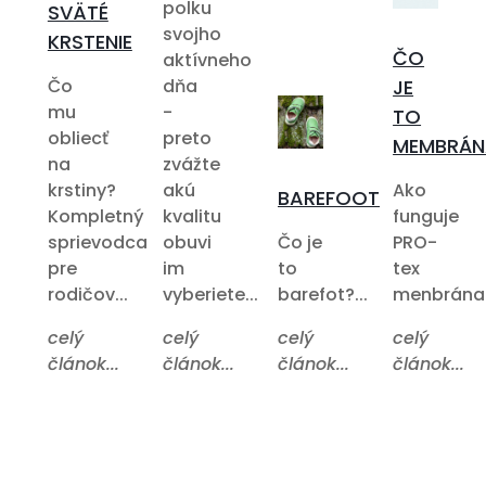
polku
SVÄTÉ
svojho
KRSTENIE
ČO
aktívneho
Čo
dňa
JE
mu
-
TO
obliecť
preto
MEMBRÁN
na
zvážte
krstiny?
akú
Ako
BAREFOOT
Kompletný
kvalitu
funguje
sprievodca
obuvi
Čo je
PRO-
pre
im
to
tex
rodičov...
vyberiete...
barefot?...
menbrána?.
celý
celý
celý
celý
článok...
článok...
článok...
článok...