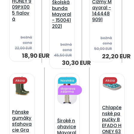
HONEY 9
Čižmy M
Školská
09PX00
ayoral -
bunda
5 fialov
144448
Mayoral
á
9091
- 150041
2021
bežná
bežná
cena
cena
bežná
22,00 EUR
50,00 EUR
cena
18,90 EUR
22,20 EUR
45,50 EUR
30,30 EUR
Akcia
Novinka
Akcia
doprava
zdarma
Chlapče
Pánske
nské pa
gumáky
pučky B
Široké n
sťahova
EFADO H
ohavice
cie Gra
ONEY 63
Mayoral