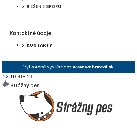
RIEŠENIE SPORU
Kontaktné údaje
KONTAKTY
Vytvorené systémom
www.webareal.sk
Y2U1ODFlYT
Strážny pes