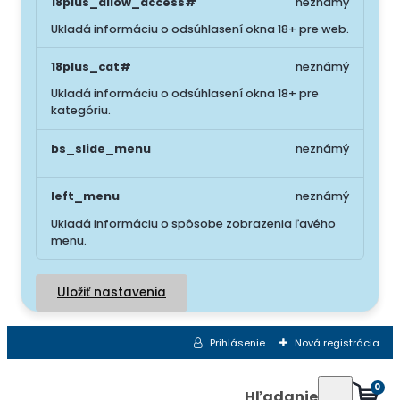
18plus_allow_access#
neznámý
Ukladá informáciu o odsúhlasení okna 18+ pre web.
18plus_cat#
neznámý
Ukladá informáciu o odsúhlasení okna 18+ pre
kategóriu.
bs_slide_menu
neznámý
left_menu
neznámý
Ukladá informáciu o spôsobe zobrazenia ľavého
menu.
Uložiť nastavenia
Prihlásenie
Nová registrácia
0
Hľadanie