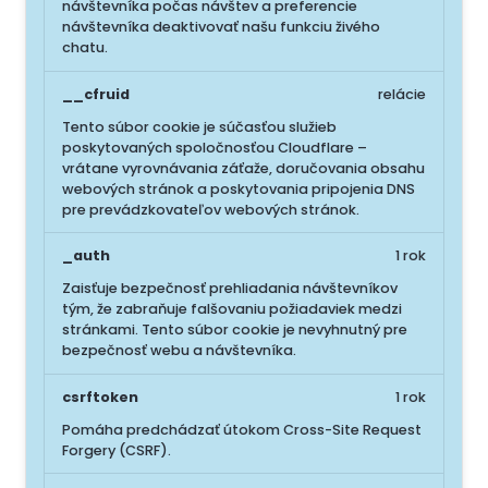
návštevníka počas návštev a preferencie
návštevníka deaktivovať našu funkciu živého
chatu.
__cfruid
relácie
Tento súbor cookie je súčasťou služieb
poskytovaných spoločnosťou Cloudflare –
vrátane vyrovnávania záťaže, doručovania obsahu
webových stránok a poskytovania pripojenia DNS
pre prevádzkovateľov webových stránok.
_auth
1 rok
Zaisťuje bezpečnosť prehliadania návštevníkov
tým, že zabraňuje falšovaniu požiadaviek medzi
stránkami. Tento súbor cookie je nevyhnutný pre
bezpečnosť webu a návštevníka.
csrftoken
1 rok
Pomáha predchádzať útokom Cross-Site Request
Forgery (CSRF).