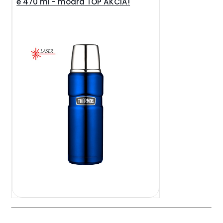
e 470 ml - modrá TOP AKCIA!