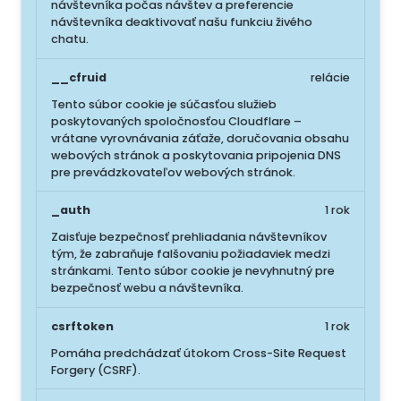
návštevníka počas návštev a preferencie
návštevníka deaktivovať našu funkciu živého
chatu.
__cfruid
relácie
Tento súbor cookie je súčasťou služieb
poskytovaných spoločnosťou Cloudflare –
vrátane vyrovnávania záťaže, doručovania obsahu
webových stránok a poskytovania pripojenia DNS
pre prevádzkovateľov webových stránok.
_auth
1 rok
Zaisťuje bezpečnosť prehliadania návštevníkov
tým, že zabraňuje falšovaniu požiadaviek medzi
stránkami. Tento súbor cookie je nevyhnutný pre
bezpečnosť webu a návštevníka.
csrftoken
1 rok
Pomáha predchádzať útokom Cross-Site Request
Forgery (CSRF).