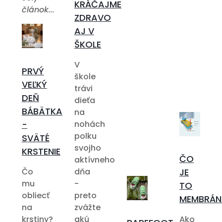
KRÁČAJME
článok...
ZDRAVO
AJ V
ŠKOLE
V
PRVÝ
škole
VEĽKÝ
trávi
DEŇ
dieťa
BÁBÄTKA
na
-
nohách
polku
SVÄTÉ
svojho
KRSTENIE
ČO
aktívneho
Čo
dňa
JE
mu
-
TO
obliecť
preto
MEMBRÁN
na
zvážte
krstiny?
akú
Ako