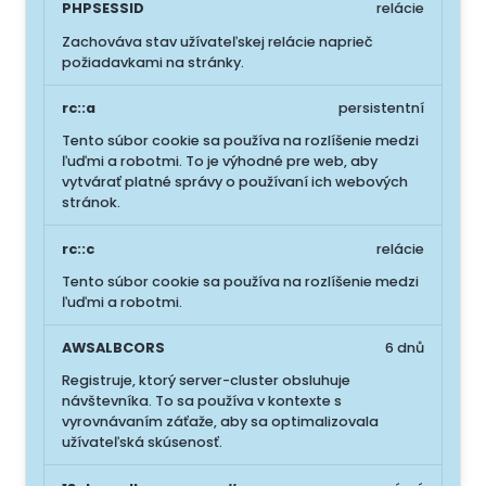
PHPSESSID
relácie
Zachováva stav užívateľskej relácie naprieč
požiadavkami na stránky.
rc::a
persistentní
Tento súbor cookie sa používa na rozlíšenie medzi
ľuďmi a robotmi. To je výhodné pre web, aby
vytvárať platné správy o používaní ich webových
stránok.
rc::c
relácie
Tento súbor cookie sa používa na rozlíšenie medzi
ľuďmi a robotmi.
AWSALBCORS
6 dnů
Registruje, ktorý server-cluster obsluhuje
návštevníka. To sa používa v kontexte s
vyrovnávaním záťaže, aby sa optimalizovala
užívateľská skúsenosť.