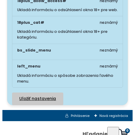
18plus_allow_access#
neznámý
Ukladá informáciu o odsúhlasení okna 18+ pre web.
18plus_cat#
neznámý
Ukladá informáciu o odsúhlasení okna 18+ pre
kategóriu.
bs_slide_menu
neznámý
left_menu
neznámý
Ukladá informáciu o spôsobe zobrazenia ľavého
menu.
Uložiť nastavenia
Prihlásenie
Nová registrácia
0
Hľadanie