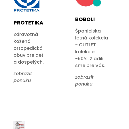
BOBOLI
PROTETIKA
Španielska
Zdravotná
letná kolekcia
kožená
- OUTLET
ortopedická
kolekcie
obuv pre deti
-50%. Zladili
a dospelých.
sme pre Vás.
zobrazit
zobrazit
ponuku
ponuku