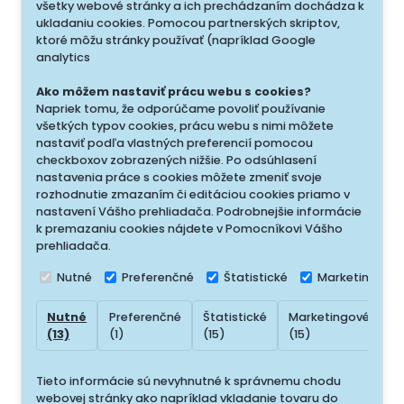
všetky webové stránky a ich prechádzaním dochádza k
ukladaniu cookies. Pomocou partnerských skriptov,
ktoré môžu stránky používať (napríklad Google
analytics
Ako môžem nastaviť prácu webu s cookies?
Napriek tomu, že odporúčame povoliť používanie
všetkých typov cookies, prácu webu s nimi môžete
nastaviť podľa vlastných preferencií pomocou
checkboxov zobrazených nižšie. Po odsúhlasení
nastavenia práce s cookies môžete zmeniť svoje
rozhodnutie zmazaním či editáciou cookies priamo v
nastavení Vášho prehliadača. Podrobnejšie informácie
k premazaniu cookies nájdete v Pomocníkovi Vášho
prehliadača.
Nutné
Preferenčné
Štatistické
Marketingové
Nutné
Preferenčné
Štatistické
Marketingové
N
(13)
(1)
(15)
(15)
(
Tieto informácie sú nevyhnutné k správnemu chodu
webovej stránky ako napríklad vkladanie tovaru do