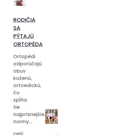
RODIČIA
SA
PÝTAJÚ
ORTOPÉDA
Ortopédi
odporúčajú
obuv
koženú,
ortoedickú,
čo
spĺňa
tie
najprísnejšie
normy...
celý