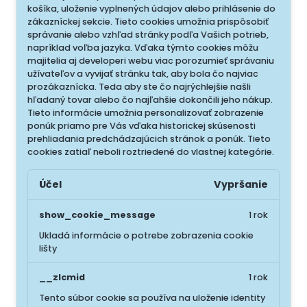
košíka, uloženie vyplnených údajov alebo prihlásenie do
zákazníckej sekcie.
Tieto cookies umožnia prispôsobiť
správanie alebo vzhľad stránky podľa Vašich potrieb,
napríklad voľba jazyka.
Vďaka týmto cookies môžu
majitelia aj developeri webu viac porozumieť správaniu
užívateľov a vyvijať stránku tak, aby bola čo najviac
prozákaznícka. Teda aby ste čo najrýchlejšie našli
hľadaný tovar alebo čo najľahšie dokončili jeho nákup.
Tieto informácie umožnia personalizovať zobrazenie
ponúk priamo pre Vás vďaka historickej skúsenosti
prehliadania predchádzajúcich stránok a ponúk.
Tieto
cookies zatiaľ neboli roztriedené do vlastnej kategórie.
Účel
Vypršanie
show_cookie_message
1 rok
Ukladá informácie o potrebe zobrazenia cookie
lišty
__zlcmid
1 rok
Tento súbor cookie sa používa na uloženie identity