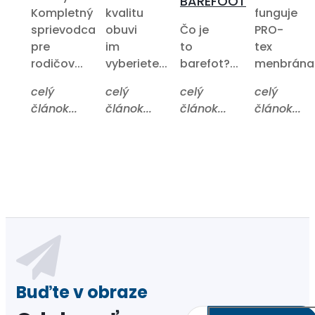
BAREFOOT
Kompletný
kvalitu
funguje
sprievodca
obuvi
Čo je
PRO-
pre
im
to
tex
rodičov...
vyberiete...
barefot?...
menbrána?.
celý
celý
celý
celý
článok...
článok...
článok...
článok...