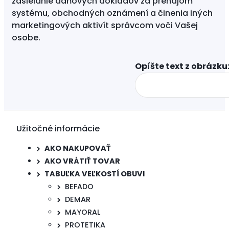
zasielanie daňových dokladov za prenájom
systému, obchodných oznámení a činenia iných
marketingových aktivít správcom voči Vašej
osobe.
Opíšte text z obrázku:
Užitočné informácie
AKO NAKUPOVAŤ
AKO VRÁTIŤ TOVAR
TABUĽKA VEĽKOSTÍ OBUVI
BEFADO
DEMAR
MAYORAL
PROTETIKA