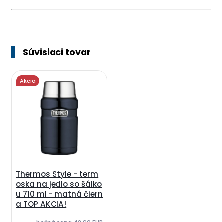
Súvisiaci tovar
Akcia
Thermos Style - term
oska na jedlo so šálko
u 710 ml - matná čiern
a TOP AKCIA!