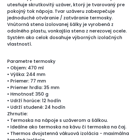
utesňuje skrutkovitý uzáver, ktorý je tvarovaný pre
pokojný tok nápoja. Tvar uzáveru zabezpečuje
jednoduché otváranie / zatváranie termosky.
Vnútorná stena izolovanej šálky je vyrobená z
odolného plastu, vonkajšia stena z nerezovej ocele.
Systém ako celok dosahuje výborných izolačných
vlastností.
Parametre termosky
• Objem: 470 ml
• Výška: 244 mm
• Priemer: 77 mm
• Priemer hrdla: 35 mm
• Hmotnosť: 350 g
• Udrží horúce: 12 hodín
• Udrží studené: 24 hodín
Zhrnutie:
• Termoska na nápoje s uzáverom a šálkou.
• Ideálne ako termoska na kávu či termoska na čaj.
• Thermos dvojstenná vákuová izolácia - maximálna
tepelná izolácia.