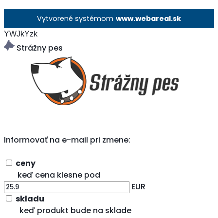
Vytvorené systémom
www.webareal.sk
YWJkYzk
Strážny pes
Informovať na e-mail pri zmene:
ceny
keď cena klesne pod
EUR
skladu
keď produkt bude na sklade