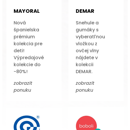
MAYORAL
DEMAR
Nová
Snehule a
španielska
gumáky s
prémium
vyberatľnou
kolekcia pre
vložkou z
deti!
ovčej vlny
Výpredajové
nájdete v
kolekcie do
kolekcii
-80%!
DEMAR.
zobrazit
zobrazit
ponuku
ponuku