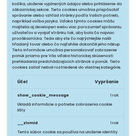
košíka, uloženie vyplnených údajov alebo prihlásenie do
zákazníckej sekcie.
Tieto cookies umožnia prispôsobiť
správanie alebo vzhľad stránky podľa Vašich potrieb,
napríklad voľba jazyka.
Vďaka týmto cookies môžu
majitelia aj developeri webu viac porozumieť správaniu
užívateľov a vyvijať stránku tak, aby bola čo najviac
prozákaznícka. Teda aby ste čo najrýchlejšie našli
hľadaný tovar alebo čo najľahšie dokončili jeho nákup.
Tieto informácie umožnia personalizovať zobrazenie
ponúk priamo pre Vás vďaka historickej skúsenosti
prehliadania predchádzajúcich stránok a ponúk.
Tieto
cookies zatiaľ neboli roztriedené do vlastnej kategórie.
Účel
Vypršanie
show_cookie_message
1 rok
Ukladá informácie o potrebe zobrazenia cookie
lišty
__zlcmid
1 rok
Tento súbor cookie sa používa na uloženie identity