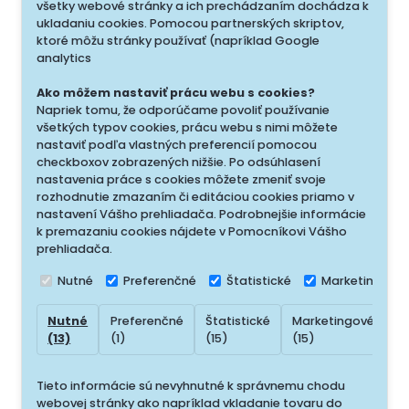
všetky webové stránky a ich prechádzaním dochádza k
ukladaniu cookies. Pomocou partnerských skriptov,
ktoré môžu stránky používať (napríklad Google
analytics
Ako môžem nastaviť prácu webu s cookies?
Napriek tomu, že odporúčame povoliť používanie
všetkých typov cookies, prácu webu s nimi môžete
nastaviť podľa vlastných preferencií pomocou
checkboxov zobrazených nižšie. Po odsúhlasení
nastavenia práce s cookies môžete zmeniť svoje
rozhodnutie zmazaním či editáciou cookies priamo v
nastavení Vášho prehliadača. Podrobnejšie informácie
k premazaniu cookies nájdete v Pomocníkovi Vášho
prehliadača.
Nutné
Preferenčné
Štatistické
Marketingové
Nutné
Preferenčné
Štatistické
Marketingové
N
(13)
(1)
(15)
(15)
(
Tieto informácie sú nevyhnutné k správnemu chodu
webovej stránky ako napríklad vkladanie tovaru do