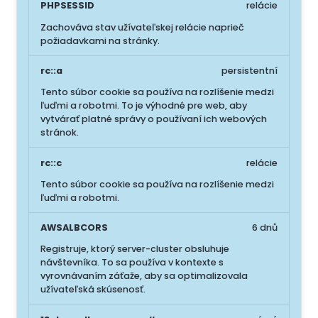
PHPSESSID
relácie
Zachováva stav užívateľskej relácie naprieč
požiadavkami na stránky.
rc::a
persistentní
Tento súbor cookie sa používa na rozlíšenie medzi
ľuďmi a robotmi. To je výhodné pre web, aby
vytvárať platné správy o používaní ich webových
stránok.
rc::c
relácie
Tento súbor cookie sa používa na rozlíšenie medzi
ľuďmi a robotmi.
AWSALBCORS
6 dnů
Registruje, ktorý server-cluster obsluhuje
návštevníka. To sa používa v kontexte s
vyrovnávaním záťaže, aby sa optimalizovala
užívateľská skúsenosť.