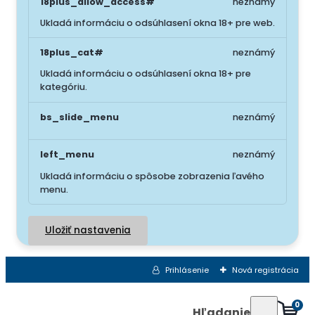
18plus_allow_access#
neznámý
Ukladá informáciu o odsúhlasení okna 18+ pre web.
18plus_cat#
neznámý
Ukladá informáciu o odsúhlasení okna 18+ pre
kategóriu.
bs_slide_menu
neznámý
left_menu
neznámý
Ukladá informáciu o spôsobe zobrazenia ľavého
menu.
Uložiť nastavenia
Prihlásenie
Nová registrácia
0
Hľadanie