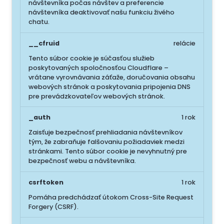
návštevníka počas návštev a preferencie
návštevníka deaktivovať našu funkciu živého
chatu.
__cfruid
relácie
Tento súbor cookie je súčasťou služieb
poskytovaných spoločnosťou Cloudflare –
vrátane vyrovnávania záťaže, doručovania obsahu
webových stránok a poskytovania pripojenia DNS
pre prevádzkovateľov webových stránok.
_auth
1 rok
Zaisťuje bezpečnosť prehliadania návštevníkov
tým, že zabraňuje falšovaniu požiadaviek medzi
stránkami. Tento súbor cookie je nevyhnutný pre
bezpečnosť webu a návštevníka.
csrftoken
1 rok
Pomáha predchádzať útokom Cross-Site Request
Forgery (CSRF).