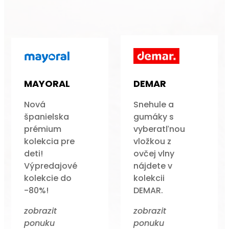
MAYORAL
DEMAR
Nová
Snehule a
španielska
gumáky s
prémium
vyberatľnou
kolekcia pre
vložkou z
deti!
ovčej vlny
Výpredajové
nájdete v
kolekcie do
kolekcii
-80%!
DEMAR.
zobrazit
zobrazit
ponuku
ponuku