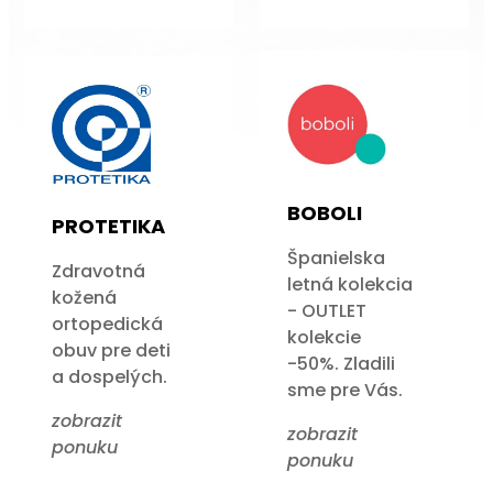
BOBOLI
PROTETIKA
Španielska
Zdravotná
letná kolekcia
kožená
- OUTLET
ortopedická
kolekcie
obuv pre deti
-50%. Zladili
a dospelých.
sme pre Vás.
zobrazit
zobrazit
ponuku
ponuku