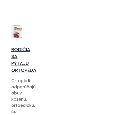
RODIČIA
SA
PÝTAJÚ
ORTOPÉDA
Ortopédi
odporúčajú
obuv
koženú,
ortoedickú,
čo