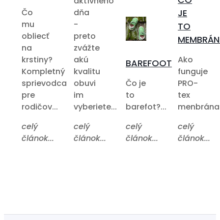
aktívneho
Čo
dňa
JE
mu
-
TO
obliecť
preto
MEMBRÁN
na
zvážte
krstiny?
akú
Ako
BAREFOOT
Kompletný
kvalitu
funguje
sprievodca
obuvi
Čo je
PRO-
pre
im
to
tex
rodičov...
vyberiete...
barefot?...
menbrána?.
celý
celý
celý
celý
článok...
článok...
článok...
článok...