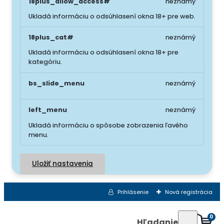
18plus_allow_access#
neznámý
Ukladá informáciu o odsúhlasení okna 18+ pre web.
18plus_cat#
neznámý
Ukladá informáciu o odsúhlasení okna 18+ pre
kategóriu.
bs_slide_menu
neznámý
left_menu
neznámý
Ukladá informáciu o spôsobe zobrazenia ľavého
menu.
Uložiť nastavenia
Prihlásenie
Nová registrácia
0
Hľadanie