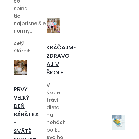
čo
spĺňa
tie
najprísnejšie
normy...
celý
KRÁČAJME
článok...
ZDRAVO
AJ V
ŠKOLE
V
PRVÝ
škole
VEĽKÝ
trávi
DEŇ
dieťa
BÁBÄTKA
na
-
nohách
polku
SVÄTÉ
svojho