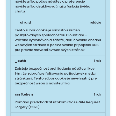
návštevníka počas návštev a preferencie
návštevníka deaktivovať našu funkciu živého
chatu.
__cfruid
relácie
Tento súbor cookie je súčasťou služieb
poskytovaných spoločnosťou Cloudflare –
vrátane vyrovnávania záťaže, doručovania obsahu
webových stránok a poskytovania pripojenia DNS
pre prevádzkovateľov webových stránok.
_auth
1 rok
Zaisťuje bezpečnosť prehliadania návštevníkov
tým, že zabraňuje falšovaniu požiadaviek medzi
stránkami. Tento súbor cookie je nevyhnutný pre
bezpečnosť webu a návštevníka.
csrftoken
1 rok
Pomáha predchádzať útokom Cross-Site Request
Forgery (CSRF).