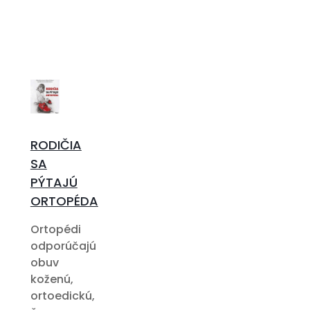
RODIČIA
SA
PÝTAJÚ
ORTOPÉDA
Ortopédi
odporúčajú
obuv
koženú,
ortoedickú,