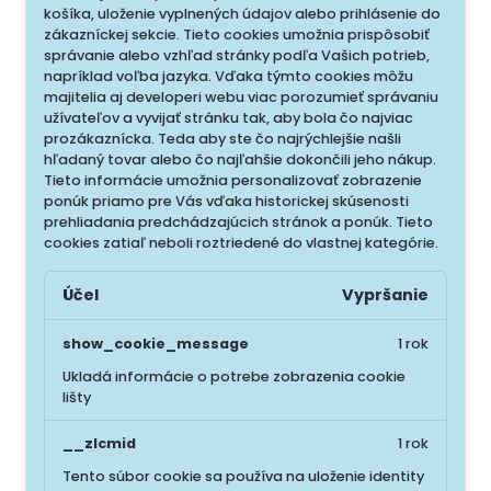
košíka, uloženie vyplnených údajov alebo prihlásenie do
zákazníckej sekcie.
Tieto cookies umožnia prispôsobiť
správanie alebo vzhľad stránky podľa Vašich potrieb,
napríklad voľba jazyka.
Vďaka týmto cookies môžu
majitelia aj developeri webu viac porozumieť správaniu
užívateľov a vyvijať stránku tak, aby bola čo najviac
prozákaznícka. Teda aby ste čo najrýchlejšie našli
hľadaný tovar alebo čo najľahšie dokončili jeho nákup.
Tieto informácie umožnia personalizovať zobrazenie
ponúk priamo pre Vás vďaka historickej skúsenosti
prehliadania predchádzajúcich stránok a ponúk.
Tieto
cookies zatiaľ neboli roztriedené do vlastnej kategórie.
Účel
Vypršanie
show_cookie_message
1 rok
Ukladá informácie o potrebe zobrazenia cookie
lišty
__zlcmid
1 rok
Tento súbor cookie sa používa na uloženie identity