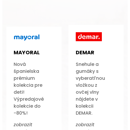
MAYORAL
DEMAR
Nová
Snehule a
španielska
gumáky s
prémium
vyberatľnou
kolekcia pre
vložkou z
deti!
ovčej vlny
Výpredajové
nájdete v
kolekcie do
kolekcii
-80%!
DEMAR.
zobrazit
zobrazit