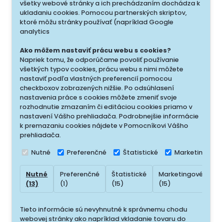
všetky webové stránky a ich prechádzaním dochádza k
ukladaniu cookies. Pomocou partnerských skriptov,
ktoré môžu stránky používať (napríklad Google
analytics
Ako môžem nastaviť prácu webu s cookies?
Napriek tomu, že odporúčame povoliť používanie
všetkých typov cookies, prácu webu s nimi môžete
nastaviť podľa vlastných preferencií pomocou
checkboxov zobrazených nižšie. Po odsúhlasení
nastavenia práce s cookies môžete zmeniť svoje
rozhodnutie zmazaním či editáciou cookies priamo v
nastavení Vášho prehliadača. Podrobnejšie informácie
k premazaniu cookies nájdete v Pomocníkovi Vášho
prehliadača.
Nutné
Preferenčné
Štatistické
Marketingové
Nutné
Preferenčné
Štatistické
Marketingové
N
(13)
(1)
(15)
(15)
(
Tieto informácie sú nevyhnutné k správnemu chodu
webovej stránky ako napríklad vkladanie tovaru do