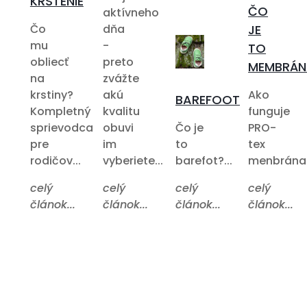
KRSTENIE
ČO
aktívneho
Čo
dňa
JE
mu
-
TO
obliecť
preto
MEMBRÁN
na
zvážte
krstiny?
akú
Ako
BAREFOOT
Kompletný
kvalitu
funguje
sprievodca
obuvi
Čo je
PRO-
pre
im
to
tex
rodičov...
vyberiete...
barefot?...
menbrána?.
celý
celý
celý
celý
článok...
článok...
článok...
článok...