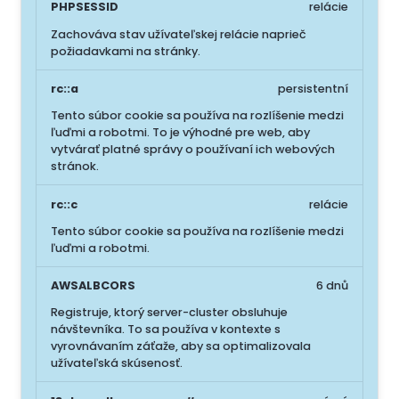
PHPSESSID
relácie
Zachováva stav užívateľskej relácie naprieč
požiadavkami na stránky.
rc::a
persistentní
Tento súbor cookie sa používa na rozlíšenie medzi
ľuďmi a robotmi. To je výhodné pre web, aby
vytvárať platné správy o používaní ich webových
stránok.
rc::c
relácie
Tento súbor cookie sa používa na rozlíšenie medzi
ľuďmi a robotmi.
AWSALBCORS
6 dnů
Registruje, ktorý server-cluster obsluhuje
návštevníka. To sa používa v kontexte s
vyrovnávaním záťaže, aby sa optimalizovala
užívateľská skúsenosť.