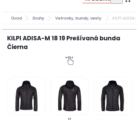
Úvod
Druhy
Vetrovky, bundy, vesty
KILPI ADISA-
KILPI ADISA-M 18 19 Prešívaná bunda
Čierna
‹
›