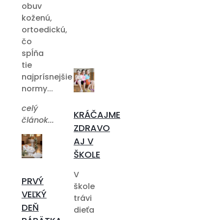
obuv
koženú,
ortoedickú,
čo
spĺňa
tie
najprísnejšie
normy...
celý
KRÁČAJME
článok...
ZDRAVO
AJ V
ŠKOLE
V
PRVÝ
škole
VEĽKÝ
trávi
DEŇ
dieťa