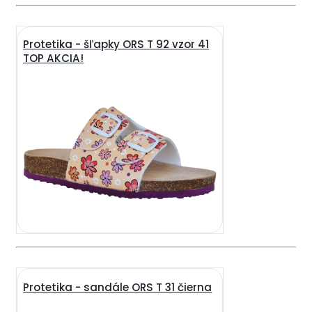
Protetika - šľapky ORS T 92 vzor 41
TOP AKCIA!
Protetika - sandále ORS T 31 čierna