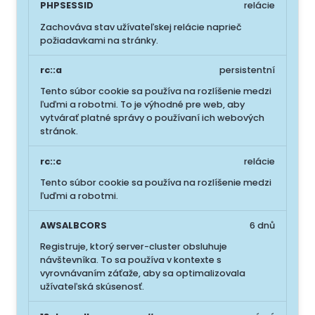
PHPSESSID
relácie
Zachováva stav užívateľskej relácie naprieč
požiadavkami na stránky.
rc::a
persistentní
Tento súbor cookie sa používa na rozlíšenie medzi
ľuďmi a robotmi. To je výhodné pre web, aby
vytvárať platné správy o používaní ich webových
stránok.
rc::c
relácie
Tento súbor cookie sa používa na rozlíšenie medzi
ľuďmi a robotmi.
AWSALBCORS
6 dnů
Registruje, ktorý server-cluster obsluhuje
návštevníka. To sa používa v kontexte s
vyrovnávaním záťaže, aby sa optimalizovala
užívateľská skúsenosť.