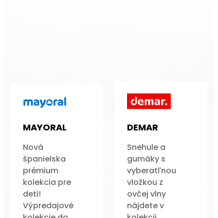
MAYORAL
DEMAR
Nová
Snehule a
španielska
gumáky s
prémium
vyberatľnou
kolekcia pre
vložkou z
deti!
ovčej vlny
Výpredajové
nájdete v
kolekcie do
kolekcii