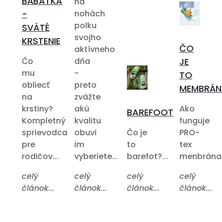
BÁBÄTKA
na
-
nohách
polku
SVÄTÉ
svojho
KRSTENIE
ČO
aktívneho
Čo
dňa
JE
mu
-
TO
obliecť
preto
MEMBRÁN
na
zvážte
krstiny?
akú
Ako
BAREFOOT
Kompletný
kvalitu
funguje
sprievodca
obuvi
Čo je
PRO-
pre
im
to
tex
rodičov...
vyberiete...
barefot?...
menbrána?.
celý
celý
celý
celý
článok...
článok...
článok...
článok...