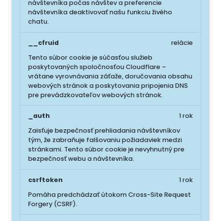
návštevníka počas návštev a preferencie
návštevníka deaktivovať našu funkciu živého
chatu.
__cfruid
relácie
Tento súbor cookie je súčasťou služieb
poskytovaných spoločnosťou Cloudflare –
vrátane vyrovnávania záťaže, doručovania obsahu
webových stránok a poskytovania pripojenia DNS
pre prevádzkovateľov webových stránok.
_auth
1 rok
Zaisťuje bezpečnosť prehliadania návštevníkov
tým, že zabraňuje falšovaniu požiadaviek medzi
stránkami. Tento súbor cookie je nevyhnutný pre
bezpečnosť webu a návštevníka.
csrftoken
1 rok
Pomáha predchádzať útokom Cross-Site Request
Forgery (CSRF).