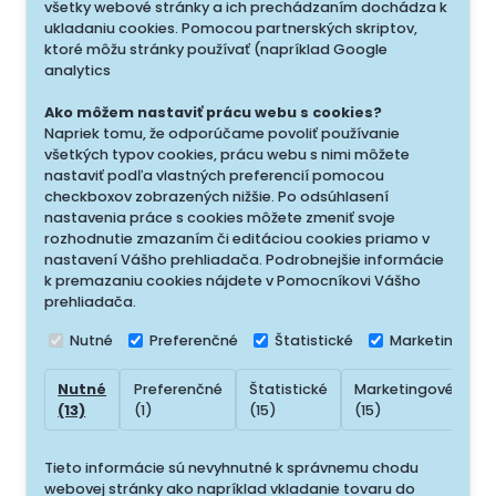
všetky webové stránky a ich prechádzaním dochádza k
ukladaniu cookies. Pomocou partnerských skriptov,
ktoré môžu stránky používať (napríklad Google
analytics
Ako môžem nastaviť prácu webu s cookies?
Napriek tomu, že odporúčame povoliť používanie
všetkých typov cookies, prácu webu s nimi môžete
nastaviť podľa vlastných preferencií pomocou
checkboxov zobrazených nižšie. Po odsúhlasení
nastavenia práce s cookies môžete zmeniť svoje
rozhodnutie zmazaním či editáciou cookies priamo v
nastavení Vášho prehliadača. Podrobnejšie informácie
k premazaniu cookies nájdete v Pomocníkovi Vášho
prehliadača.
Nutné
Preferenčné
Štatistické
Marketingové
Nutné
Preferenčné
Štatistické
Marketingové
N
(13)
(1)
(15)
(15)
(
Tieto informácie sú nevyhnutné k správnemu chodu
webovej stránky ako napríklad vkladanie tovaru do