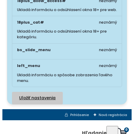
18plus_allow_access#
neznámý
Ukladá informáciu o odsúhlasení okna 18+ pre web.
18plus_cat#
neznámý
Ukladá informáciu o odsúhlasení okna 18+ pre
kategóriu.
bs_slide_menu
neznámý
left_menu
neznámý
Ukladá informáciu o spôsobe zobrazenia ľavého
menu.
Uložiť nastavenia
Prihlásenie
Nová registrácia
0
Hľadanie