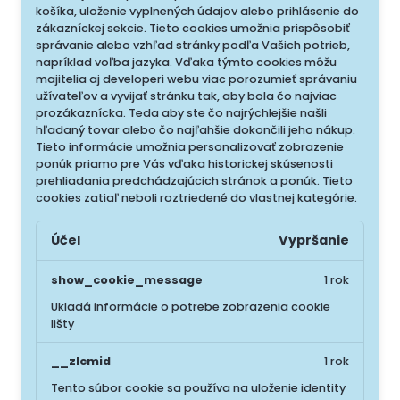
košíka, uloženie vyplnených údajov alebo prihlásenie do
zákazníckej sekcie.
Tieto cookies umožnia prispôsobiť
správanie alebo vzhľad stránky podľa Vašich potrieb,
napríklad voľba jazyka.
Vďaka týmto cookies môžu
majitelia aj developeri webu viac porozumieť správaniu
užívateľov a vyvijať stránku tak, aby bola čo najviac
prozákaznícka. Teda aby ste čo najrýchlejšie našli
hľadaný tovar alebo čo najľahšie dokončili jeho nákup.
Tieto informácie umožnia personalizovať zobrazenie
ponúk priamo pre Vás vďaka historickej skúsenosti
prehliadania predchádzajúcich stránok a ponúk.
Tieto
cookies zatiaľ neboli roztriedené do vlastnej kategórie.
Účel
Vypršanie
show_cookie_message
1 rok
Ukladá informácie o potrebe zobrazenia cookie
lišty
__zlcmid
1 rok
Tento súbor cookie sa používa na uloženie identity