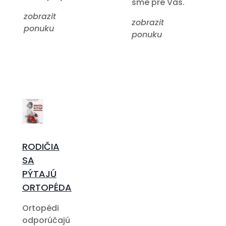
sme pre Vás.
zobrazit
zobrazit
ponuku
ponuku
RODIČIA
SA
PÝTAJÚ
ORTOPÉDA
Ortopédi
odporúčajú