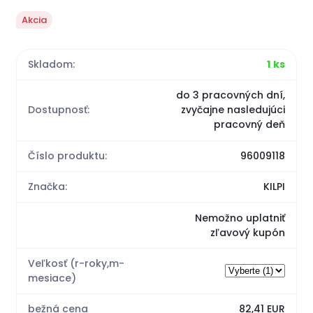
Akcia
Skladom:
1 ks
do 3 pracovných dní,
Dostupnosť:
zvyčajne nasledujúci
pracovný deň
Číslo produktu:
96009118
Značka:
KILPI
Nemožno uplatniť
zľavový kupón
Veľkosť (r-roky,m-
mesiace)
bežná cena
82,41 EUR