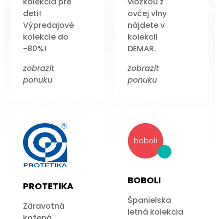
kolekcia pre
vložkou z
deti!
ovčej vlny
Výpredajové
nájdete v
kolekcie do
kolekcii
-80%!
DEMAR.
zobrazit
zobrazit
ponuku
ponuku
BOBOLI
PROTETIKA
Španielska
Zdravotná
letná kolekcia
kožená