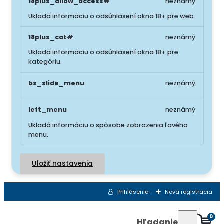
18plus_allow_access#
neznámý
Ukladá informáciu o odsúhlasení okna 18+ pre web.
18plus_cat#
neznámý
Ukladá informáciu o odsúhlasení okna 18+ pre
kategóriu.
bs_slide_menu
neznámý
left_menu
neznámý
Ukladá informáciu o spôsobe zobrazenia ľavého
menu.
Uložiť nastavenia
Prihlásenie
Nová registrácia
0
Hľadanie