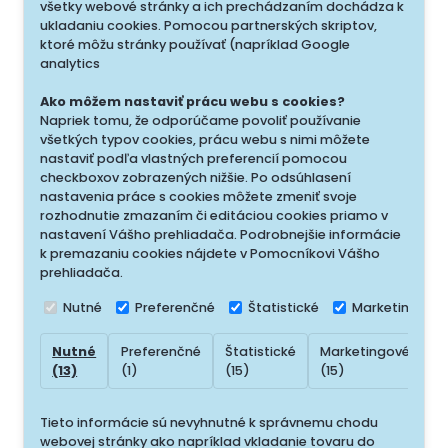
všetky webové stránky a ich prechádzaním dochádza k
ukladaniu cookies. Pomocou partnerských skriptov,
ktoré môžu stránky používať (napríklad Google
analytics
Ako môžem nastaviť prácu webu s cookies?
Napriek tomu, že odporúčame povoliť používanie
všetkých typov cookies, prácu webu s nimi môžete
nastaviť podľa vlastných preferencií pomocou
checkboxov zobrazených nižšie. Po odsúhlasení
nastavenia práce s cookies môžete zmeniť svoje
rozhodnutie zmazaním či editáciou cookies priamo v
nastavení Vášho prehliadača. Podrobnejšie informácie
k premazaniu cookies nájdete v Pomocníkovi Vášho
prehliadača.
Nutné
Preferenčné
Štatistické
Marketingové
Nutné
Preferenčné
Štatistické
Marketingové
N
(13)
(1)
(15)
(15)
(
Tieto informácie sú nevyhnutné k správnemu chodu
webovej stránky ako napríklad vkladanie tovaru do