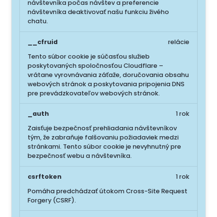
návštevníka počas návštev a preferencie
návštevníka deaktivovať našu funkciu živého
chatu.
__cfruid
relácie
Tento súbor cookie je súčasťou služieb
poskytovaných spoločnosťou Cloudflare –
vrátane vyrovnávania záťaže, doručovania obsahu
webových stránok a poskytovania pripojenia DNS
pre prevádzkovateľov webových stránok.
_auth
1 rok
Zaisťuje bezpečnosť prehliadania návštevníkov
tým, že zabraňuje falšovaniu požiadaviek medzi
stránkami. Tento súbor cookie je nevyhnutný pre
bezpečnosť webu a návštevníka.
csrftoken
1 rok
Pomáha predchádzať útokom Cross-Site Request
Forgery (CSRF).