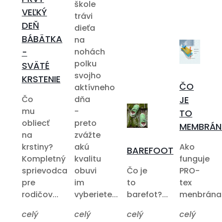
škole
VEĽKÝ
trávi
DEŇ
dieťa
BÁBÄTKA
na
-
nohách
polku
SVÄTÉ
svojho
KRSTENIE
ČO
aktívneho
Čo
dňa
JE
mu
-
TO
obliecť
preto
MEMBRÁN
na
zvážte
krstiny?
akú
Ako
BAREFOOT
Kompletný
kvalitu
funguje
sprievodca
obuvi
Čo je
PRO-
pre
im
to
tex
rodičov...
vyberiete...
barefot?...
menbrána?.
celý
celý
celý
celý