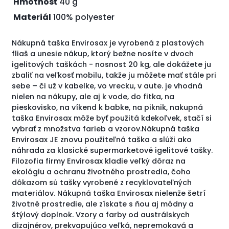
Hmotnosť
40 g
Materiál
100% polyester
Nákupná taška Envirosax je vyrobená z plastových
fliaš a unesie nákup, ktorý bežne nosíte v dvoch
igelitových taškách - nosnost 20 kg, ale dokážete ju
zbaliť na veľkosť mobilu, takže ju môžete mať stále pri
sebe – či už v kabelke, vo vrecku, v aute. je vhodná
nielen na nákupy, ale aj k vode, do fitka, na
pieskovisko, na víkend k babke, na piknik, nakupná
taška Envirosax môže byť použitá kdekoľvek, stačí si
vybrať z množstva farieb a vzorov.Nákupná taška
Envirosax JE znovu použiteľná taška a slúži ako
náhrada za klasické supermarketové igelitové tašky.
Filozofia firmy Envirosax kladie veľký dôraz na
ekológiu a ochranu životného prostredia, čoho
dôkazom sú tašky vyrobené z recyklovateľných
materiálov. Nákupná taška Envirosax nielenže šetrí
životné prostredie, ale získate s ňou aj módny a
štýlový doplnok. Vzory a farby od austrálskych
dizajnérov, prekvapujúco veľká, nepremokavá a