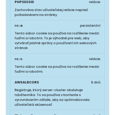
PHPSESSID
relácie
Zachováva stav užívateľskej relácie naprieč
požiadavkami na stránky.
rc::a
persistentní
Tento súbor cookie sa používa na rozlíšenie medzi
ľuďmi a robotmi. To je výhodné pre web, aby
vytvárať platné správy o používaní ich webových
stránok.
rc::c
relácie
Tento súbor cookie sa používa na rozlíšenie medzi
ľuďmi a robotmi.
AWSALBCORS
6 dnů
Registruje, ktorý server-cluster obsluhuje
návštevníka. To sa používa v kontexte s
vyrovnávaním záťaže, aby sa optimalizovala
užívateľská skúsenosť.