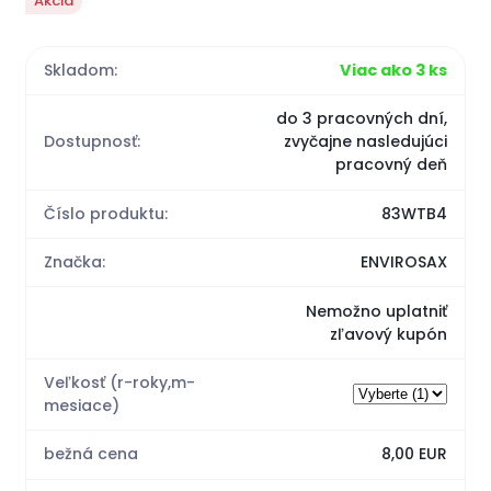
Akcia
Skladom:
Viac ako 3 ks
do 3 pracovných dní,
Dostupnosť:
zvyčajne nasledujúci
pracovný deň
Číslo produktu:
83WTB4
Značka:
ENVIROSAX
Nemožno uplatniť
zľavový kupón
Veľkosť (r-roky,m-
mesiace)
bežná cena
8,00 EUR