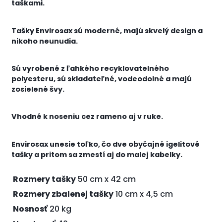
taškami.
Tašky Envirosax sú moderné, majú skvelý design a
nikoho neunud
ia
.
Sú vyrobené z ľahkého recyklovatelného
polyesteru, sú skladateľné, vodeodolné a majú
zosielené švy.
Vhodné k noseniu cez rameno aj v ruke.
Envirosax unes
i
e toľko, čo dve obyčajné igelitové
tašky a pritom sa zmestí aj do malej kabelky.
Rozmery tašky
50 cm x 42 cm
Rozmery zbalenej tašky
10 cm x 4,5 cm
Nosnosť
20 kg