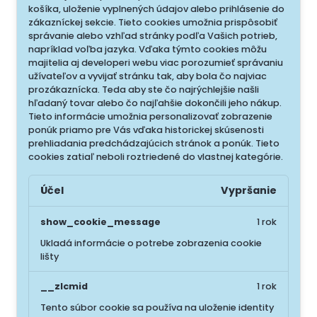
košíka, uloženie vyplnených údajov alebo prihlásenie do
zákazníckej sekcie.
Tieto cookies umožnia prispôsobiť
správanie alebo vzhľad stránky podľa Vašich potrieb,
napríklad voľba jazyka.
Vďaka týmto cookies môžu
majitelia aj developeri webu viac porozumieť správaniu
užívateľov a vyvijať stránku tak, aby bola čo najviac
prozákaznícka. Teda aby ste čo najrýchlejšie našli
hľadaný tovar alebo čo najľahšie dokončili jeho nákup.
Tieto informácie umožnia personalizovať zobrazenie
ponúk priamo pre Vás vďaka historickej skúsenosti
prehliadania predchádzajúcich stránok a ponúk.
Tieto
cookies zatiaľ neboli roztriedené do vlastnej kategórie.
Účel
Vypršanie
show_cookie_message
1 rok
Ukladá informácie o potrebe zobrazenia cookie
lišty
__zlcmid
1 rok
Tento súbor cookie sa používa na uloženie identity