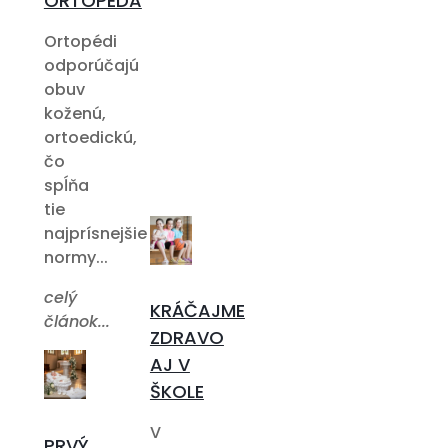
ORTOPÉDA
Ortopédi
odporúčajú
obuv
koženú,
ortoedickú,
čo
spĺňa
tie
najprísnejšie
normy...
celý
KRÁČAJME
článok...
ZDRAVO
AJ V
ŠKOLE
V
PRVÝ