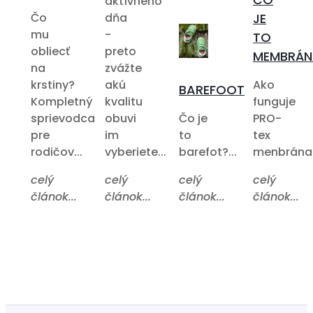
aktívneho
Čo
dňa
JE
mu
-
TO
obliecť
preto
MEMBRÁN
na
zvážte
krstiny?
akú
Ako
BAREFOOT
Kompletný
kvalitu
funguje
sprievodca
obuvi
Čo je
PRO-
pre
im
to
tex
rodičov...
vyberiete...
barefot?...
menbrána?.
celý
celý
celý
celý
článok...
článok...
článok...
článok...