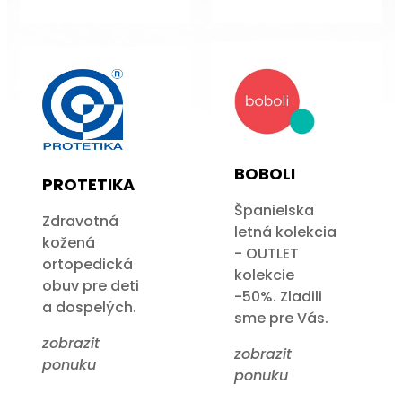
BOBOLI
PROTETIKA
Španielska
Zdravotná
letná kolekcia
kožená
- OUTLET
ortopedická
kolekcie
obuv pre deti
-50%. Zladili
a dospelých.
sme pre Vás.
zobrazit
zobrazit
ponuku
ponuku