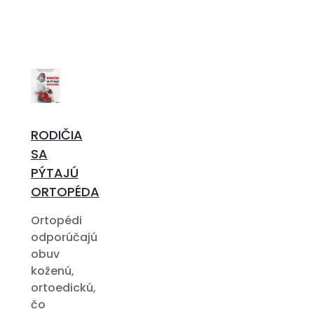
RODIČIA
SA
PÝTAJÚ
ORTOPÉDA
Ortopédi
odporúčajú
obuv
koženú,
ortoedickú,
čo