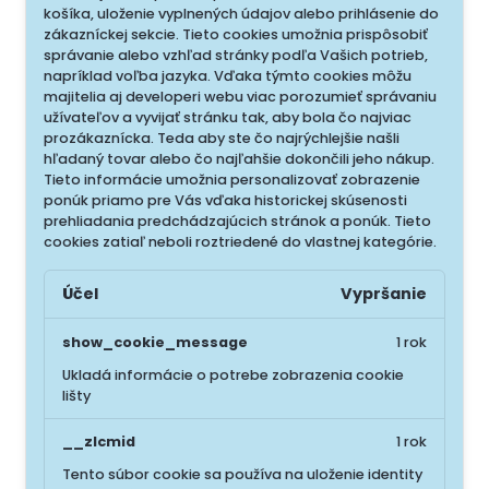
košíka, uloženie vyplnených údajov alebo prihlásenie do
zákazníckej sekcie.
Tieto cookies umožnia prispôsobiť
správanie alebo vzhľad stránky podľa Vašich potrieb,
napríklad voľba jazyka.
Vďaka týmto cookies môžu
majitelia aj developeri webu viac porozumieť správaniu
užívateľov a vyvijať stránku tak, aby bola čo najviac
prozákaznícka. Teda aby ste čo najrýchlejšie našli
hľadaný tovar alebo čo najľahšie dokončili jeho nákup.
Tieto informácie umožnia personalizovať zobrazenie
ponúk priamo pre Vás vďaka historickej skúsenosti
prehliadania predchádzajúcich stránok a ponúk.
Tieto
cookies zatiaľ neboli roztriedené do vlastnej kategórie.
Účel
Vypršanie
show_cookie_message
1 rok
Ukladá informácie o potrebe zobrazenia cookie
lišty
__zlcmid
1 rok
Tento súbor cookie sa používa na uloženie identity