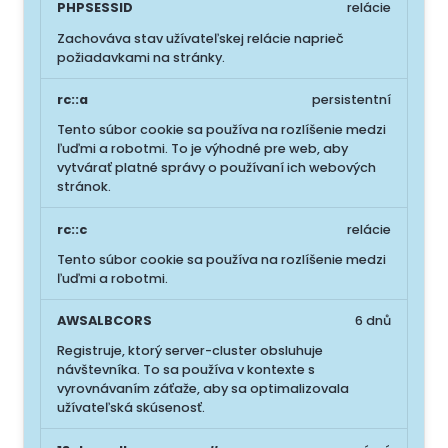
PHPSESSID
relácie
Zachováva stav užívateľskej relácie naprieč
požiadavkami na stránky.
rc::a
persistentní
Tento súbor cookie sa používa na rozlíšenie medzi
ľuďmi a robotmi. To je výhodné pre web, aby
vytvárať platné správy o používaní ich webových
stránok.
rc::c
relácie
Tento súbor cookie sa používa na rozlíšenie medzi
ľuďmi a robotmi.
AWSALBCORS
6 dnů
Registruje, ktorý server-cluster obsluhuje
návštevníka. To sa používa v kontexte s
vyrovnávaním záťaže, aby sa optimalizovala
užívateľská skúsenosť.