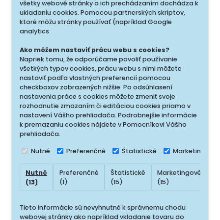
všetky webové stránky a ich prechádzaním dochádza k
ukladaniu cookies. Pomocou partnerských skriptov,
ktoré môžu stránky používať (napríklad Google
analytics
Ako môžem nastaviť prácu webu s cookies?
Napriek tomu, že odporúčame povoliť používanie
všetkých typov cookies, prácu webu s nimi môžete
nastaviť podľa vlastných preferencií pomocou
checkboxov zobrazených nižšie. Po odsúhlasení
nastavenia práce s cookies môžete zmeniť svoje
rozhodnutie zmazaním či editáciou cookies priamo v
nastavení Vášho prehliadača. Podrobnejšie informácie
k premazaniu cookies nájdete v Pomocníkovi Vášho
prehliadača.
Nutné
Preferenčné
Štatistické
Marketingové
Nutné
Preferenčné
Štatistické
Marketingové
N
(13)
(1)
(15)
(15)
(
Tieto informácie sú nevyhnutné k správnemu chodu
webovej stránky ako napríklad vkladanie tovaru do