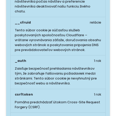
návštevníka počas návštev a preferencie
návštevníka deaktivovať našu funkciu živého
chatu.
__cfruid
relácie
Tento súbor cookie je súčasťou služieb
poskytovaných spoločnosťou Cloudflare –
vrátane vyrovnávania záťaže, doručovania obsahu
webových stránok a poskytovania pripojenia DNS
pre prevádzkovateľov webových stránok.
_auth
1 rok
Zaisťuje bezpečnosť prehliadania návštevníkov
tým, že zabraňuje falšovaniu požiadaviek medzi
stránkami. Tento súbor cookie je nevyhnutný pre
bezpečnosť webu a návštevníka.
csrftoken
1 rok
Pomáha predchádzať útokom Cross-Site Request
Forgery (CSRF).