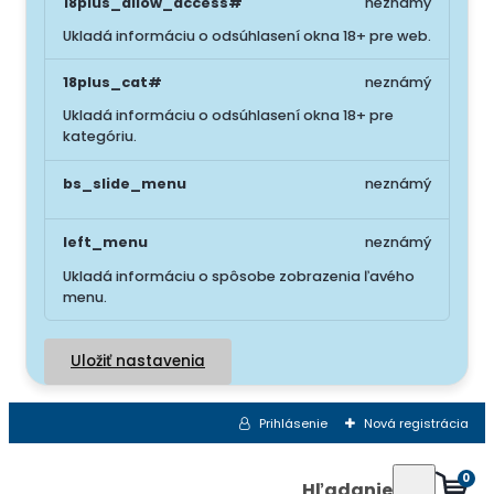
18plus_allow_access#
neznámý
Ukladá informáciu o odsúhlasení okna 18+ pre web.
18plus_cat#
neznámý
Ukladá informáciu o odsúhlasení okna 18+ pre
kategóriu.
bs_slide_menu
neznámý
left_menu
neznámý
Ukladá informáciu o spôsobe zobrazenia ľavého
menu.
Uložiť nastavenia
Prihlásenie
Nová registrácia
0
Hľadanie