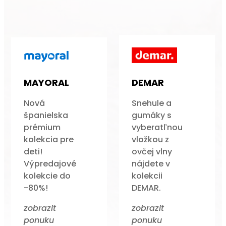
MAYORAL
DEMAR
Nová
Snehule a
španielska
gumáky s
prémium
vyberatľnou
kolekcia pre
vložkou z
deti!
ovčej vlny
Výpredajové
nájdete v
kolekcie do
kolekcii
-80%!
DEMAR.
zobrazit
zobrazit
ponuku
ponuku