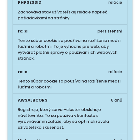
PHPSESSID
relácie
Zachováva stav užívateľskej relácie naprieč
požiadavkami na stránky.
rc::a
persistentní
Tento súbor cookie sa používa na rozlíšenie medzi
ľuďmi a robotmi. To je výhodné pre web, aby
vytvárať platné správy o používaní ich webových
stránok.
rc::c
relácie
Tento súbor cookie sa používa na rozlíšenie medzi
ľuďmi a robotmi.
AWSALBCORS
6 dnů
Registruje, ktorý server-cluster obsluhuje
návštevníka. To sa používa v kontexte s
vyrovnávaním záťaže, aby sa optimalizovala
užívateľská skúsenosť.