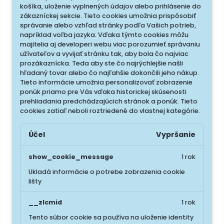
košíka, uloženie vyplnených údajov alebo prihlásenie do
zákazníckej sekcie.
Tieto cookies umožnia prispôsobiť
správanie alebo vzhľad stránky podľa Vašich potrieb,
napríklad voľba jazyka.
Vďaka týmto cookies môžu
majitelia aj developeri webu viac porozumieť správaniu
užívateľov a vyvijať stránku tak, aby bola čo najviac
prozákaznícka. Teda aby ste čo najrýchlejšie našli
hľadaný tovar alebo čo najľahšie dokončili jeho nákup.
Tieto informácie umožnia personalizovať zobrazenie
ponúk priamo pre Vás vďaka historickej skúsenosti
prehliadania predchádzajúcich stránok a ponúk.
Tieto
cookies zatiaľ neboli roztriedené do vlastnej kategórie.
Účel
Vypršanie
show_cookie_message
1 rok
Ukladá informácie o potrebe zobrazenia cookie
lišty
__zlcmid
1 rok
Tento súbor cookie sa používa na uloženie identity