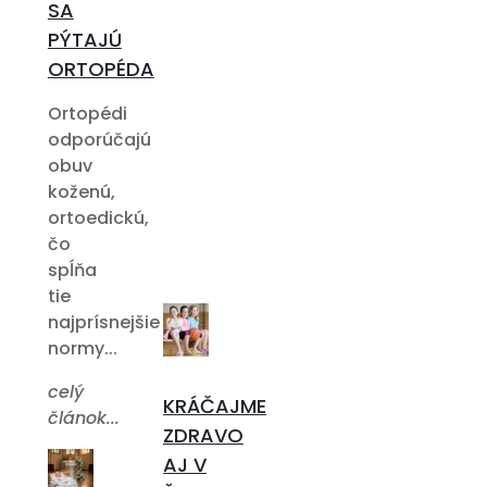
SA
PÝTAJÚ
ORTOPÉDA
Ortopédi
odporúčajú
obuv
koženú,
ortoedickú,
čo
spĺňa
tie
najprísnejšie
normy...
celý
KRÁČAJME
článok...
ZDRAVO
AJ V