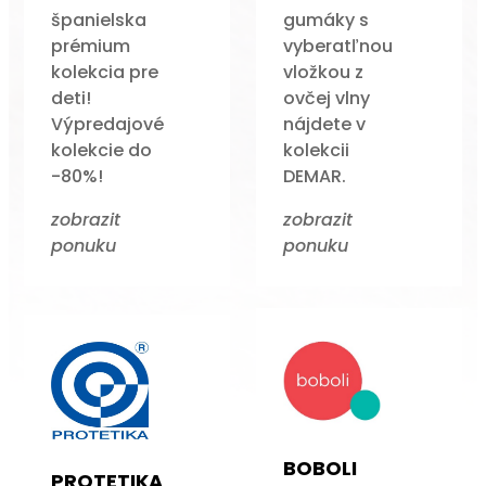
španielska
gumáky s
prémium
vyberatľnou
kolekcia pre
vložkou z
deti!
ovčej vlny
Výpredajové
nájdete v
kolekcie do
kolekcii
-80%!
DEMAR.
zobrazit
zobrazit
ponuku
ponuku
BOBOLI
PROTETIKA