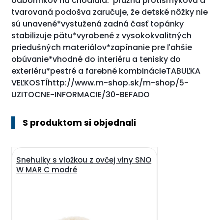
odborníkov na chodidla.*pružná protišmyková a
tvarovaná podošva zaručuje, že detské nôžky nie
sú unavené*vystužená zadná časť topánky
stabilizuje pätu*vyrobené z vysokokvalitných
priedušných materiálov*zapínanie pre ľahšie
obúvanie*vhodné do interiéru a tenisky do
exteriéru*pestré a farebné kombinácieTABUĽKA
VEĽKOSTÍhttp://www.m-shop.sk/m-shop/5-
UZITOCNE-INFORMACIE/30-BEFADO
S produktom si objednali
Snehulky s vložkou z ovčej vlny SNO
W MAR C modré