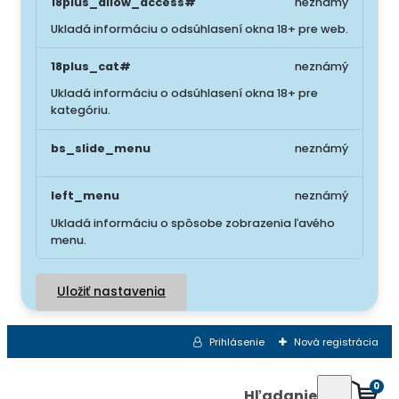
18plus_allow_access#
neznámý
Ukladá informáciu o odsúhlasení okna 18+ pre web.
18plus_cat#
neznámý
Ukladá informáciu o odsúhlasení okna 18+ pre
kategóriu.
bs_slide_menu
neznámý
left_menu
neznámý
Ukladá informáciu o spôsobe zobrazenia ľavého
menu.
Uložiť nastavenia
Prihlásenie
Nová registrácia
0
Hľadanie