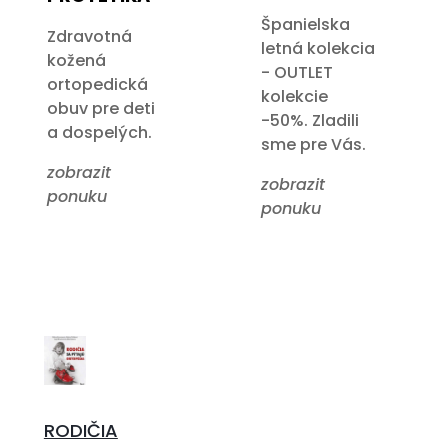
Španielska
Zdravotná
letná kolekcia
kožená
- OUTLET
ortopedická
kolekcie
obuv pre deti
-50%. Zladili
a dospelých.
sme pre Vás.
zobrazit
zobrazit
ponuku
ponuku
RODIČIA