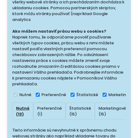
všetky webové stránky a ich prechádzaním dochádza k
ukladaniu cookies. Pomocou partnerských skriptov,
ktoré môžu stránky používať (napríklad Google
analytics
Ako môžem nastaviť prácu webu s cookies?
Napriek tomu, že odporúčame povoliť používanie
všetkých typov cookies, prácu webu s nimi môžete
nastaviť podľa vlastných preferencií pomocou
checkboxov zobrazených nižšie. Po odsúhlasení
nastavenia práce s cookies môžete zmeniť svoje
rozhodnutie zmazaním či editáciou cookies priamo v
nastavení Vášho prehliadača. Podrobnejšie informácie
k premazaniu cookies nájdete v Pomocníkovi Vášho
prehliadača.
Nutné
Preferenčné
Štatistické
Marketingové
Nutné
Preferenčné
Štatistické
Marketingové
N
(13)
(1)
(15)
(15)
(
Tieto informácie sú nevyhnutné k správnemu chodu
webovej stránky ako napríklad vkladanie tovaru do