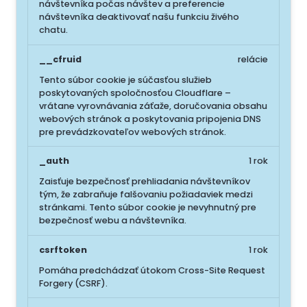
návštevníka počas návštev a preferencie
návštevníka deaktivovať našu funkciu živého
chatu.
__cfruid
relácie
Tento súbor cookie je súčasťou služieb
poskytovaných spoločnosťou Cloudflare –
vrátane vyrovnávania záťaže, doručovania obsahu
webových stránok a poskytovania pripojenia DNS
pre prevádzkovateľov webových stránok.
_auth
1 rok
Zaisťuje bezpečnosť prehliadania návštevníkov
tým, že zabraňuje falšovaniu požiadaviek medzi
stránkami. Tento súbor cookie je nevyhnutný pre
bezpečnosť webu a návštevníka.
csrftoken
1 rok
Pomáha predchádzať útokom Cross-Site Request
Forgery (CSRF).