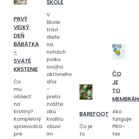
ŠKOLE
V
PRVÝ
škole
VEĽKÝ
trávi
DEŇ
dieťa
BÁBÄTKA
na
-
nohách
polku
SVÄTÉ
svojho
KRSTENIE
ČO
aktívneho
Čo
dňa
JE
mu
-
TO
obliecť
preto
MEMBRÁN
na
zvážte
krstiny?
akú
Ako
BAREFOOT
Kompletný
kvalitu
funguje
sprievodca
obuvi
Čo je
PRO-
pre
im
to
tex