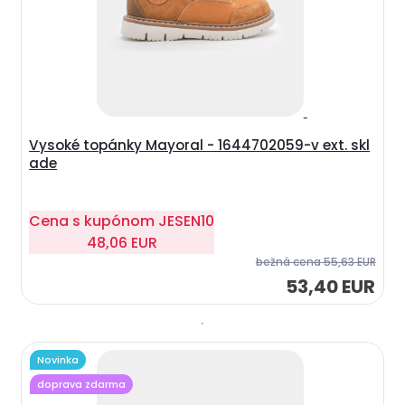
Vysoké topánky Mayoral - 1644702059-v ext. skl
ade
Cena s kupónom
JESEN10
48,06 EUR
bežná cena
55,63 EUR
53,40 EUR
Novinka
doprava zdarma