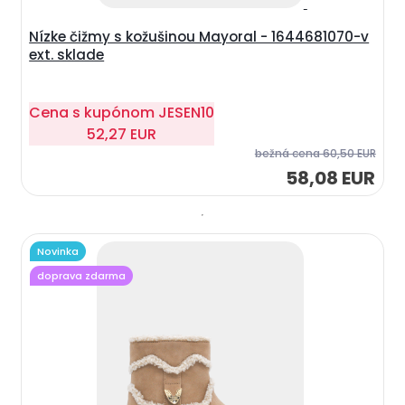
Nízke čižmy s kožušinou Mayoral - 1644681070-v
ext. sklade
Cena s kupónom
JESEN10
52,27 EUR
bežná cena
60,50 EUR
58,08 EUR
Novinka
doprava zdarma