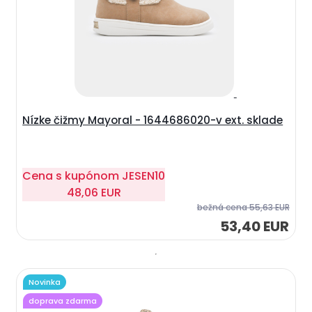
Nízke čižmy Mayoral - 1644686020-v ext. sklade
Cena s kupónom
JESEN10
48,06 EUR
bežná cena
55,63 EUR
53,40 EUR
Novinka
doprava zdarma