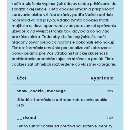
košíka, uloženie vyplnených údajov alebo prihlásenie do
zákazníckej sekcie.
Tieto cookies umožnia prispôsobiť
správanie alebo vzhľad stránky podľa Vašich potrieb,
napríklad voľba jazyka.
Vďaka týmto cookies môžu
majitelia aj developeri webu viac porozumieť správaniu
užívateľov a vyvijať stránku tak, aby bola čo najviac
prozákaznícka. Teda aby ste čo najrýchlejšie našli
hľadaný tovar alebo čo najľahšie dokončili jeho nákup.
Tieto informácie umožnia personalizovať zobrazenie
ponúk priamo pre Vás vďaka historickej skúsenosti
prehliadania predchádzajúcich stránok a ponúk.
Tieto
cookies zatiaľ neboli roztriedené do vlastnej kategórie.
Účel
Vypršanie
show_cookie_message
1 rok
Ukladá informácie o potrebe zobrazenia cookie
lišty
__zlcmid
1 rok
Tento súbor cookie sa používa na uloženie identity