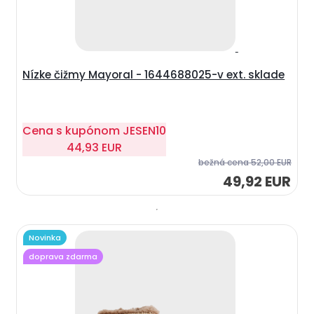
Nízke čižmy Mayoral - 1644688025-v ext. sklade
Cena s kupónom
JESEN10
44,93 EUR
bežná cena
52,00 EUR
49,92 EUR
Novinka
doprava zdarma