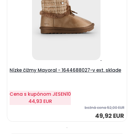
Nízke čižmy Mayoral - 1644688027-v ext. sklade
Cena s kupónom
JESEN10
44,93 EUR
bežná cena
52,00 EUR
49,92 EUR