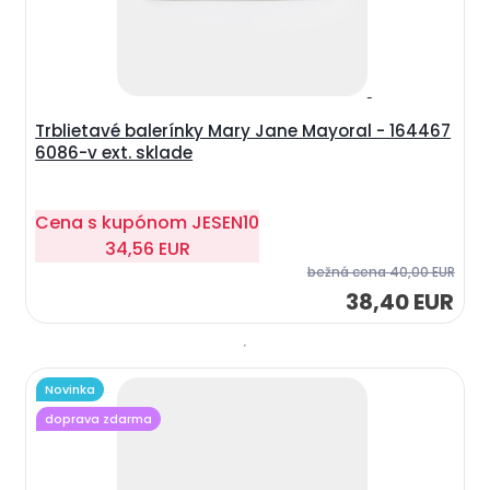
Trblietavé balerínky Mary Jane Mayoral - 164467
6086-v ext. sklade
Cena s kupónom
JESEN10
34,56 EUR
bežná cena
40,00 EUR
38,40 EUR
Novinka
doprava zdarma