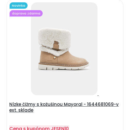
Novinka
doprava zdarma
Nízke čižmy s kožušinou Mayoral - 1644681069-v
ext. sklade
Cena s kupónom
JESEN10