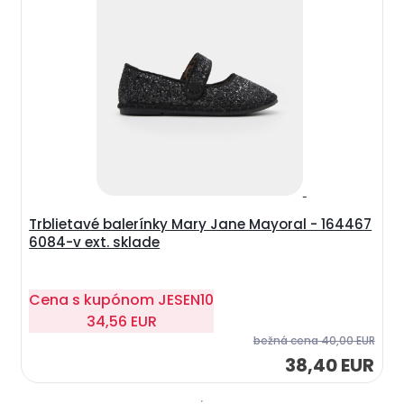
Trblietavé balerínky Mary Jane Mayoral - 164467
6084-v ext. sklade
Cena s kupónom
JESEN10
34,56 EUR
bežná cena
40,00 EUR
38,40 EUR