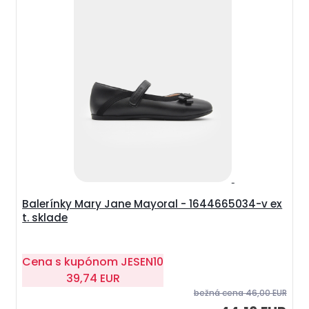
Balerínky Mary Jane Mayoral - 1644665034-v ex
t. sklade
Cena s kupónom
JESEN10
39,74 EUR
bežná cena
46,00 EUR