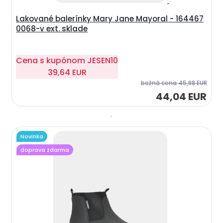
Lakované balerínky Mary Jane Mayoral - 164467
0068-v ext. sklade
Cena s kupónom
JESEN10
39,64 EUR
bežná cena
45,88 EUR
44,04 EUR
Novinka
doprava zdarma