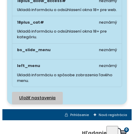
18plus_allow_access#
neznámý
Ukladá informáciu o odsúhlasení okna 18+ pre web.
18plus_cat#
neznámý
Ukladá informáciu o odsúhlasení okna 18+ pre
kategóriu.
bs_slide_menu
neznámý
left_menu
neznámý
Ukladá informáciu o spôsobe zobrazenia ľavého
menu.
Uložiť nastavenia
Prihlásenie
Nová registrácia
0
Hľadanie