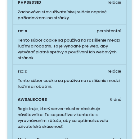
PHPSESSID
relácie
Zachováva stav užívateľskej relácie naprieč
požiadavkami na stránky.
rc::a
persistentní
Tento súbor cookie sa používa na rozlíšenie medzi
ľuďmi a robotmi. To je výhodné pre web, aby
vytvárať platné správy o používaní ich webových
stránok.
rc::c
relácie
Tento súbor cookie sa používa na rozlíšenie medzi
ľuďmi a robotmi.
AWSALBCORS
6 dnů
Registruje, ktorý server-cluster obsluhuje
návštevníka. To sa používa v kontexte s
vyrovnávaním záťaže, aby sa optimalizovala
užívateľská skúsenosť.