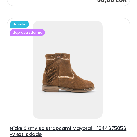
Novinka
doprava zdarma
Nízke čižmy so strapcami Mayoral - 1644675056
-v ext. sklade