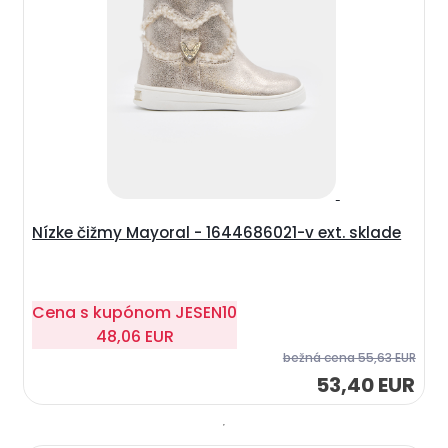
Nízke čižmy Mayoral - 1644686021-v ext. sklade
Cena s kupónom
JESEN10
48,06 EUR
bežná cena
55,63 EUR
53,40 EUR