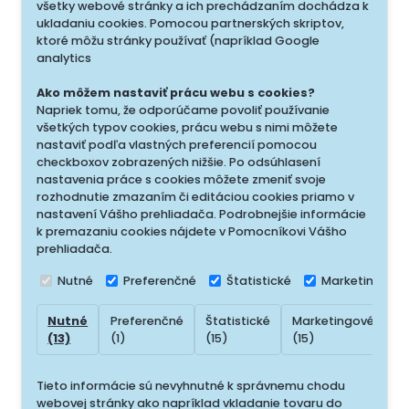
všetky webové stránky a ich prechádzaním dochádza k
ukladaniu cookies. Pomocou partnerských skriptov,
ktoré môžu stránky používať (napríklad Google
analytics
Ako môžem nastaviť prácu webu s cookies?
Napriek tomu, že odporúčame povoliť používanie
všetkých typov cookies, prácu webu s nimi môžete
nastaviť podľa vlastných preferencií pomocou
checkboxov zobrazených nižšie. Po odsúhlasení
nastavenia práce s cookies môžete zmeniť svoje
rozhodnutie zmazaním či editáciou cookies priamo v
nastavení Vášho prehliadača. Podrobnejšie informácie
k premazaniu cookies nájdete v Pomocníkovi Vášho
prehliadača.
Nutné
Preferenčné
Štatistické
Marketingové
Nutné
Preferenčné
Štatistické
Marketingové
N
(13)
(1)
(15)
(15)
(
Tieto informácie sú nevyhnutné k správnemu chodu
webovej stránky ako napríklad vkladanie tovaru do