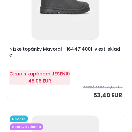
Nízke topánky Mayoral - 1644714001-v ext. sklad
e
Cena s kupónom
JESEN10
48,06 EUR
bežná cena
55,63 EUR
53,40 EUR
Novinka
doprava zdarma