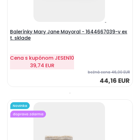
Balerínky Mary Jane Mayoral - 1644667039-v ex
t. sklade
Cena s kupónom
JESEN10
39,74 EUR
bežná cena
46,00 EUR
44,16 EUR
Novinka
doprava zdarma