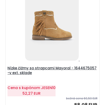
Nízke čižmy so strapcami Mayoral - 1644675057
-v ext. sklade
Cena s kupónom
JESEN10
52,27 EUR
bežná cena
60,50 EUR
58,08 EUR