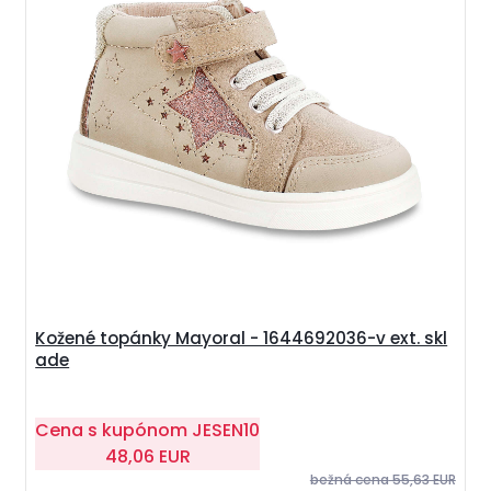
Kožené topánky Mayoral - 1644692036-v ext. skl
ade
Cena s kupónom
JESEN10
48,06 EUR
bežná cena
55,63 EUR