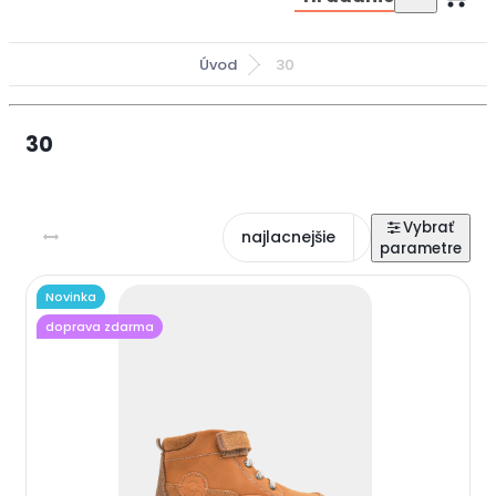
Úvod
30
30
najlacnejšie
najdrahšie
Novinka
doprava zdarma