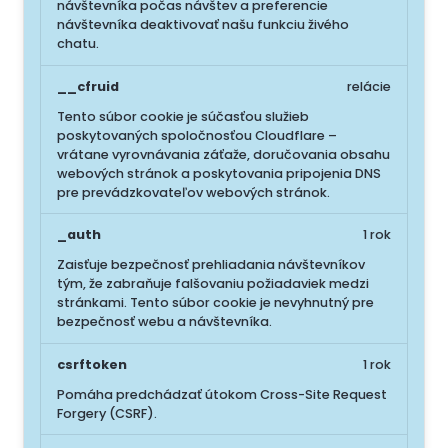
návštevníka počas návštev a preferencie
návštevníka deaktivovať našu funkciu živého
chatu.
__cfruid
relácie
Tento súbor cookie je súčasťou služieb
poskytovaných spoločnosťou Cloudflare –
vrátane vyrovnávania záťaže, doručovania obsahu
webových stránok a poskytovania pripojenia DNS
pre prevádzkovateľov webových stránok.
_auth
1 rok
Zaisťuje bezpečnosť prehliadania návštevníkov
tým, že zabraňuje falšovaniu požiadaviek medzi
stránkami. Tento súbor cookie je nevyhnutný pre
bezpečnosť webu a návštevníka.
csrftoken
1 rok
Pomáha predchádzať útokom Cross-Site Request
Forgery (CSRF).