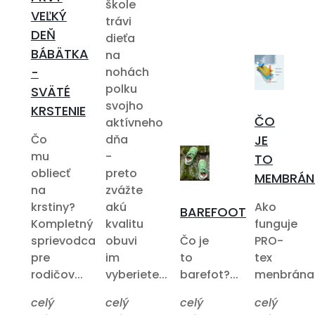
škole
VEĽKÝ
trávi
DEŇ
dieťa
BÁBÄTKA
na
-
nohách
polku
SVÄTÉ
svojho
KRSTENIE
ČO
aktívneho
Čo
dňa
JE
mu
-
TO
obliecť
preto
MEMBRÁN
na
zvážte
krstiny?
akú
Ako
BAREFOOT
Kompletný
kvalitu
funguje
sprievodca
obuvi
Čo je
PRO-
pre
im
to
tex
rodičov...
vyberiete...
barefot?...
menbrána?.
celý
celý
celý
celý