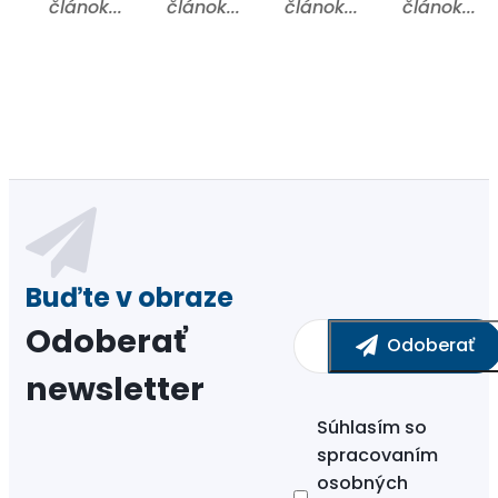
článok...
článok...
článok...
článok...
Odoberať
newsletter
Súhlasím so
spracovaním
osobných