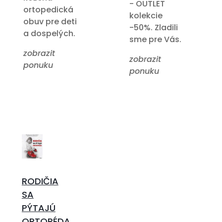
- OUTLET
ortopedická
kolekcie
obuv pre deti
-50%. Zladili
a dospelých.
sme pre Vás.
zobrazit
zobrazit
ponuku
ponuku
RODIČIA
SA
PÝTAJÚ
ORTOPÉDA