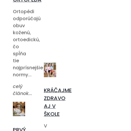
Ortopédi
odporúčajú
obuv
koženú,
ortoedickú,
čo
spĺňa
tie
najprísnejšie
normy...
celý
KRÁČAJME
článok...
ZDRAVO
AJ V
ŠKOLE
V
PRVÝ