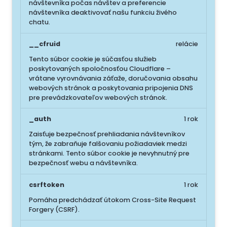
návštevníka počas návštev a preferencie
návštevníka deaktivovať našu funkciu živého
chatu.
__cfruid
relácie
Tento súbor cookie je súčasťou služieb
poskytovaných spoločnosťou Cloudflare –
vrátane vyrovnávania záťaže, doručovania obsahu
webových stránok a poskytovania pripojenia DNS
pre prevádzkovateľov webových stránok.
_auth
1 rok
Zaisťuje bezpečnosť prehliadania návštevníkov
tým, že zabraňuje falšovaniu požiadaviek medzi
stránkami. Tento súbor cookie je nevyhnutný pre
bezpečnosť webu a návštevníka.
csrftoken
1 rok
Pomáha predchádzať útokom Cross-Site Request
Forgery (CSRF).