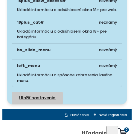
18plus_allow_access#
neznámý
Ukladá informáciu o odsúhlasení okna 18+ pre web.
18plus_cat#
neznámý
Ukladá informáciu o odsúhlasení okna 18+ pre
kategóriu.
bs_slide_menu
neznámý
left_menu
neznámý
Ukladá informáciu o spôsobe zobrazenia ľavého
menu.
Uložiť nastavenia
Prihlásenie
Nová registrácia
0
Hľadanie