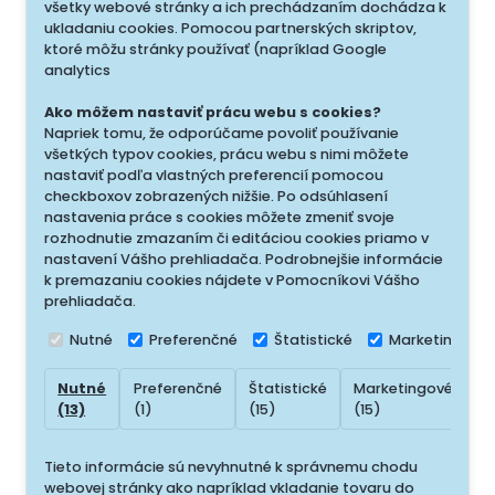
všetky webové stránky a ich prechádzaním dochádza k
ukladaniu cookies. Pomocou partnerských skriptov,
ktoré môžu stránky používať (napríklad Google
analytics
Ako môžem nastaviť prácu webu s cookies?
Napriek tomu, že odporúčame povoliť používanie
všetkých typov cookies, prácu webu s nimi môžete
nastaviť podľa vlastných preferencií pomocou
checkboxov zobrazených nižšie. Po odsúhlasení
nastavenia práce s cookies môžete zmeniť svoje
rozhodnutie zmazaním či editáciou cookies priamo v
nastavení Vášho prehliadača. Podrobnejšie informácie
k premazaniu cookies nájdete v Pomocníkovi Vášho
prehliadača.
Nutné
Preferenčné
Štatistické
Marketingové
Nutné
Preferenčné
Štatistické
Marketingové
N
(13)
(1)
(15)
(15)
(
Tieto informácie sú nevyhnutné k správnemu chodu
webovej stránky ako napríklad vkladanie tovaru do