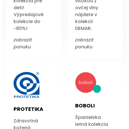
kolekcia pre
vložkou z
deti!
ovčej vlny
Výpredajové
nájdete v
kolekcie do
kolekcii
-80%!
DEMAR.
zobrazit
zobrazit
ponuku
ponuku
BOBOLI
PROTETIKA
Španielska
Zdravotná
letná kolekcia
kožená