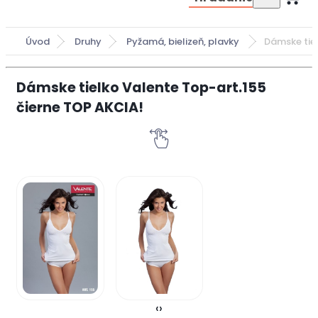
Úvod
Druhy
Pyžamá, bielizeň, plavky
Dámske tiel
Dámske tielko Valente Top-art.155
čierne TOP AKCIA!
‹
›