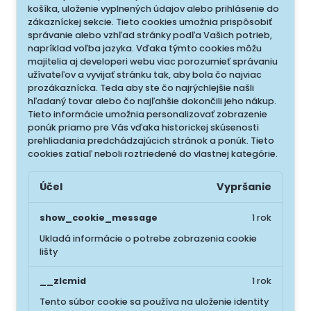
košíka, uloženie vyplnených údajov alebo prihlásenie do
zákazníckej sekcie.
Tieto cookies umožnia prispôsobiť
správanie alebo vzhľad stránky podľa Vašich potrieb,
napríklad voľba jazyka.
Vďaka týmto cookies môžu
majitelia aj developeri webu viac porozumieť správaniu
užívateľov a vyvijať stránku tak, aby bola čo najviac
prozákaznícka. Teda aby ste čo najrýchlejšie našli
hľadaný tovar alebo čo najľahšie dokončili jeho nákup.
Tieto informácie umožnia personalizovať zobrazenie
ponúk priamo pre Vás vďaka historickej skúsenosti
prehliadania predchádzajúcich stránok a ponúk.
Tieto
cookies zatiaľ neboli roztriedené do vlastnej kategórie.
Účel
Vypršanie
show_cookie_message
1 rok
Ukladá informácie o potrebe zobrazenia cookie
lišty
__zlcmid
1 rok
Tento súbor cookie sa používa na uloženie identity