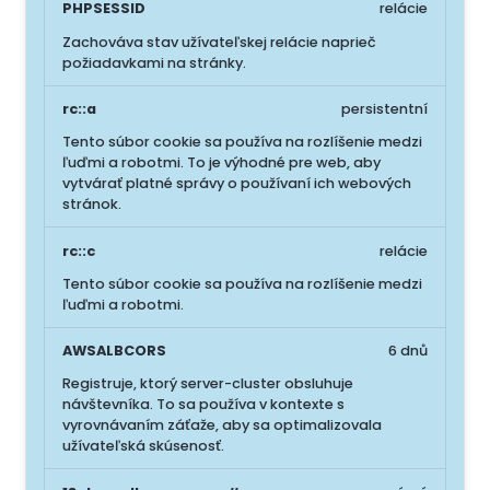
PHPSESSID
relácie
Zachováva stav užívateľskej relácie naprieč
požiadavkami na stránky.
rc::a
persistentní
Tento súbor cookie sa používa na rozlíšenie medzi
ľuďmi a robotmi. To je výhodné pre web, aby
vytvárať platné správy o používaní ich webových
stránok.
rc::c
relácie
Tento súbor cookie sa používa na rozlíšenie medzi
ľuďmi a robotmi.
AWSALBCORS
6 dnů
Registruje, ktorý server-cluster obsluhuje
návštevníka. To sa používa v kontexte s
vyrovnávaním záťaže, aby sa optimalizovala
užívateľská skúsenosť.